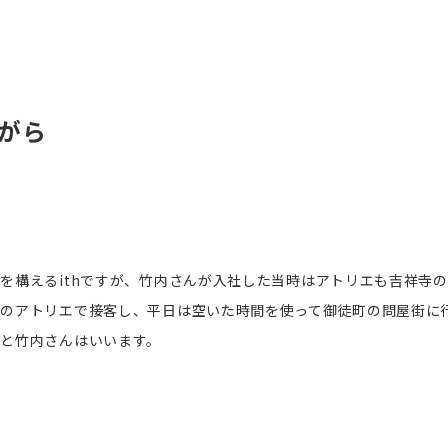
がら
エを構える
ith
ですが、竹内さんが入社した当時はアトリエも吉祥寺の
のアトリエで接客し、平日は空いた時間を使って御徒町の問屋街に
と竹内さんはいいます。