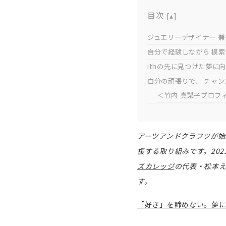
目次
[
▴
]
ジュエリーデザイナー 兼
自分で経験しながら 模
ithの先に見つけた夢に
自分の頑張りで、 チャ
＜竹内 真梨子プロフ
アーツアンドクラフツが始
援する取り組みです。20
ズカレッジ
の代表・松本
す。
「好き」を諦めない。夢