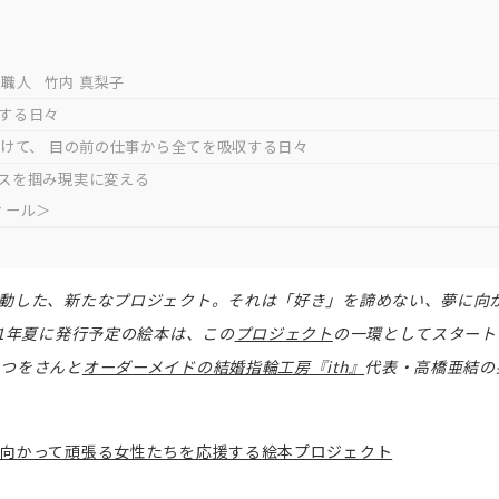
 職人 竹内 真梨子
索する日々
向けて、 目の前の仕事から全てを吸収する日々
ンスを掴み現実に変える
ィール＞
動した、
新たなプロジェクト。それは「好き」を諦めない、夢に向
21年夏に発行予定の絵本は、この
プロジェクト
の一環としてスタート
えつをさんと
オーダーメイドの結婚指輪工房『ith』
代表・高橋亜結の
に向かって頑張る女性たちを応援する絵本プロジェクト