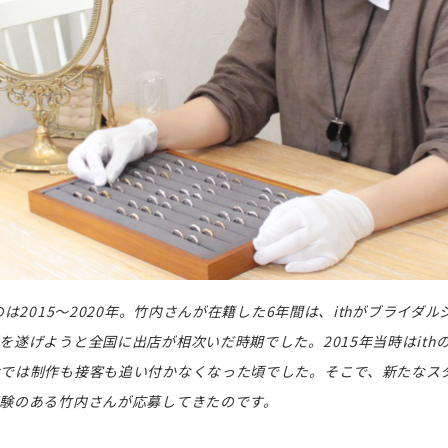
のは2015〜2020年。竹内さんが在籍した6年間は、ithがブライダ
を遂げようと全国に出店が相次いだ時期でした。2015年当時はith
けでは制作も接客も追い付かなくなった頃でした。そこで、新たなス
験のある竹内さんが応募してきたのです。