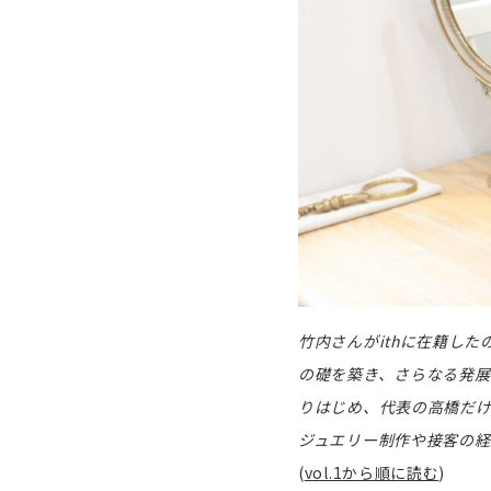
竹内さんがithに在籍した
の礎を築き、さらなる発展
りはじめ、代表の高橋だ
ジュエリー制作や接客の経
(
vol.1から順に読む
)