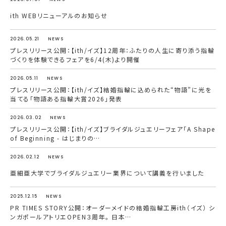
ith WEBリニューアルのお知らせ
2026.05.21
NEWS
プレスリリース公開：【ith/イズ】12周年：ふたりの人生に寄り添う指輪
づくりを体験できるフェアを6/4(木)より開催
2026.05.11
NEWS
プレスリリース公開：【ith/イズ】結婚指輪に込められた“物語”に光を
当てる「物語ある指輪大賞2026」発表
2026.03.02
NEWS
プレスリリース公開：【ith/イズ】ブライダルジュエリーフェア「A Shape
of Beginning - はじまりの…
2026.02.12
NEWS
亜細亜大学でブライダルジュエリー業界について講義を行いました
2025.12.15
NEWS
PR TIMES STORY公開：オーダーメイドの結婚指輪工房ith（イズ） シ
ンガポールアトリエOPEN３周年。 日本…