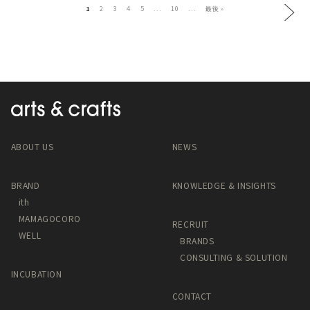
1
2
3
4
5
...
10
...
最後 »
ABOUT US
NEWS
BRAND
KNOWLEDGE & INSIGHTS
ith
MAMAGOCORO
RECRUIT
WELL
BRANDS
CONSULTING & SOLUTION
INCUBATION
CONTACT