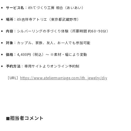
サービス名
：ithてづくり工房 相合（あいあい）
場所
：ith吉祥寺アトリエ（東京都武蔵野市）
内容
：シルバーリングの手づくり体験（所要時間 約60~90分）
対象
：カップル、家族、友人、お一人でも参加可能
価格
：4,400円（税込）〜 ※素材・幅により変動
予約方法
：専用サイトよりオンライン予約制
［URL］
https://www.ateliermarriage.com/ith_jewelry/diy
◼︎担当者コメント