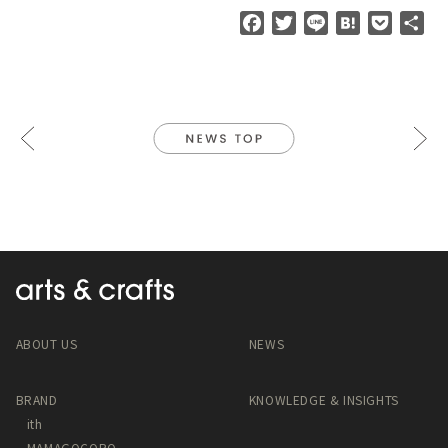
F
T
L
H
P
共
a
w
i
a
o
有
c
i
n
t
c
e
t
e
e
k
b
t
n
e
o
e
a
t
o
r
k
ABOUT US
NEWS
BRAND
KNOWLEDGE & INSIGHTS
ith
MAMAGOCORO