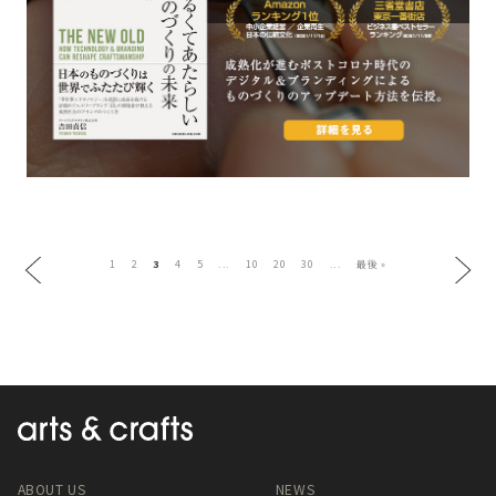
1
2
3
4
5
...
10
20
30
...
最後 »
ABOUT US
NEWS