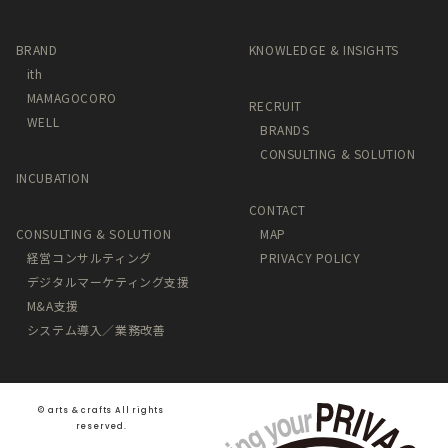
BRAND
KNOWLEDGE & INSIGHTS
ith
MAMAGOCORO
RECRUIT
WELL
BRANDS
CONSULTING & SOLUTION
INCUBATION
CONTACT
CONSULTING & SOLUTION
MAP
経営コンサルティング
PRIVACY POLICY
デジタルマーケティング支援
M&A支援
システム導入／業務改善
©️ arts & crafts All rights
reserved.