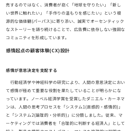
売するのではなく、消費者が抱く「地球を守りたい」「新し
い世界に触れたい」「手作りの温もりを感じたい」という根
源的な価値観
(
パーパス
)
に寄り添い、誠実でオーセンティック
なストーリーを語り続けることで、広告費に依存しない強固な
コミュニティを形成しています。
感情起点の顧客体験
(CX)
設計
感情が意思決定を支配する
行動経済学や神経科学の研究により、人間の意思決定におい
て感情が極めて重要な役割を果たしていることが明らかにな
っています。ノーベル経済学賞を受賞したダニエル・カーネマ
ンは、人間の思考プロセスを「システム
1(
直感的・感情的
)
」
と「システム
2(
論理的・分析的
)
」に分類しました。従来、マ
ーケティングでは消費者を「合理的に判断する経済人」として