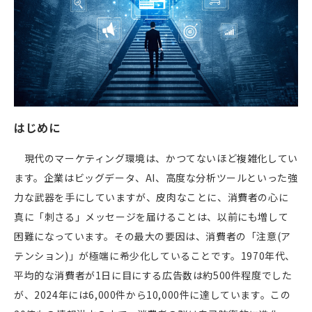
はじめに
現代のマーケティング環境は、かつてないほど複雑化してい
ます。企業はビッグデータ、
AI
、高度な分析ツールといった強
力な武器を手にしていますが、皮肉なことに、消費者の心に
真に「刺さる」メッセージを届けることは、以前にも増して
困難になっています。その最大の要因は、消費者の「注意
(
ア
テンション
)
」が極端に希少化していることです。
1970
年代、
平均的な消費者が
1
日に目にする広告数は約
500
件程度でした
が、
2024
年には
6,000
件から
10,000
件に達しています。この