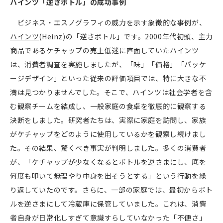
ハインツ「逆さボトル」の成功事例
ビジネス・エスノグラフィの威力を示す象徴的な事例が、
ハインツ
(Heinz)
の「逆さボトル」です。
2000
年代初頭、主力
商品であるケチャップの売上低迷に直面していたハインツ
は、消費者調査を実施しましたが、「味」「価格」「パッケ
ージデザイン」といった従来の評価項目では、特に大きな不
満は見つかりませんでした。そこで、ハインツは社会学者を含
む観察チームを結成し、一般家庭の食卓を徹底的に観察する
決断をしました。研究者たちは、実際に家庭を訪問し、家族
がケチャップをどのように使用しているかを観察し続けまし
た。その結果、驚くべき事実が判明しました。多くの消費者
が、「ケチャップが少なくなるとボトルを逆さまにし、底を
何度も叩いて無理やり中身を出そうとする」という行動を繰
り返していたのです。さらに、一部の家庭では、最初からボト
ルを逆さまにして冷蔵庫に保管していました。これは、消費
者自身が日常化しすぎて意識すらしていなかった「不便さ」