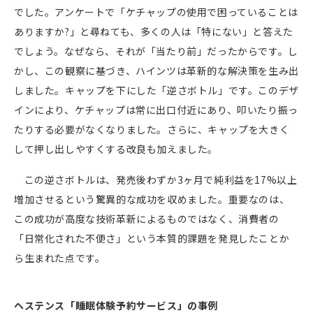
でした。アンケートで「ケチャップの使用で困っていることは
ありますか
?
」と尋ねても、多くの人は「特にない」と答えた
でしょう。なぜなら、それが「当たり前」だったからです。し
かし、この観察に基づき、ハインツは革新的な解決策を生み出
しました。キャップを下にした「逆さボトル」です。このデザ
インにより、ケチャップは常に出口付近にあり、叩いたり振っ
たりする必要がなくなりました。さらに、キャップを大きく
して押し出しやすくする改良も加えました。
この逆さボトルは、発売後わずか
3
ヶ月で純利益を
17%
以上
増加させるという驚異的な成功を収めました。重要なのは、
この成功が高度な技術革新によるものではなく、消費者の
「日常化された不便さ」という本質的課題を発見したことか
ら生まれた点です。
ヘステンス「睡眠体験予約サービス」の事例