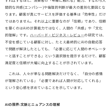
すればするほど、消費者の「琴線に触れる」能力、すなわち人
間的な共感
(
エンパシー
)
や倫理的判断が最大の差別化要因とな
ります。顧客が真にサービスを評価する基準は「効率性」だけ
ではありません。それ以上に重要なのが「信頼」であり、信頼
を築くのは
AI
の計算能力ではなく、人間の「共感」や「文化
的理解」です。
ハーバード・ビジネス・レビュー
の研究では、
不安を感じている顧客に対し、たとえ最終的に
AI
の自動応答
で問題が解決したとしても、「必要に応じて人間のオペレータ
ーと話すことができる」という選択肢を提示するだけで、顧客
満足度と信頼が大幅に向上することが示されています。
これは、人々が単なる問題解決だけでなく、「自分の感情
が理解されている」「必要であれば人間が対応してくれる」
という安心感を求めていることを示しています。
AI
の限界
:
文脈とニュアンスの理解