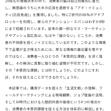
20
倍もの情報洪水の中で、消費者の脳は自己防衛的に進化
し、無意識のうちに大半の広告を遮断する「アド・イミュニ
ティ
(
広告免疫
)
」を獲得しました。特に
Z
世代の
66%
がアドブ
ロッカーを利用し、彼らのアテンション・スパンはわずか
8
秒
にまで短縮されています。従来の画一的なマス・マーケティン
グやプッシュ型広告は、もはや「届かない」どころか、消費
者の不快感を招くノイズと化しているのです。このような環境
下で企業が生き残るためには、単なる情報の露出量を増やす
のではなく、消費者一人ひとりの「本質的な課題」を深く理
解し、その解決に真摯に取り組む姿勢が不可欠です。しかし、
その「本質的な課題」とは何でしょうか。どのようにすれ
ば、それを捉えることができるのでしょうか。
本記事では、購買データを超えた「生活文脈」の理解、フ
ィールドマーケティングによる現場観察、ジョブ理論の活用、
そして
AI
時代における人間的共感の価値という
4
つの視点か
ら、消費者の本質的課題を捉える方法を体系的に解説します。