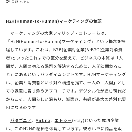
ができます。
H2H(Human-to-Human)
マーケティングの台頭
マーケティングの大家フィリップ・コトラーらは、
「
H2H(Human-to-Human)
マーケティング」という概念を提
唱しています。これは、
B2B(
企業対企業
)
や
B2C(
企業対消費
者
)
といったこれまでの区分を超えて、ビジネスの本質は「人
間が、人間の抱える課題を解決するために、人間と関わるこ
と」にあるというパラダイムシフトです。
H2H
マーケティング
は、企業と消費者という対立構造を捨て、一人の「人間」とし
ての課題に寄り添うアプローチです。デジタル化が進む現代だ
からこそ、人間らしい温もり、誠実さ、共感が最大の差別化要
因になるのです。
パタゴニア
、
Airbnb
、
エトシー
(Etsy)
といった成功企業
は、この
H2H
の精神を体現しています。彼らは単に商品を販