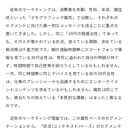
従来のマーケティングは、消費者を年齢、性別、年収、居住
地といった「デモグラフィック属性」で分類し、それぞれの
セグメントに向けた画一的なメッセージを送ることに重点を
置いてきました。しかし、同じ「
30
代の既婚女性」であって
も、その人が置かれている状況、抱えている課題、求めている
解決策は千差万別です。朝の通勤時間帯にスマートフォンで情
報を見ている
30
代女性は、育児に追われて自分の時間が持て
ず、隙間時間で自己啓発を図ろうとしているかもしれません。
一方、同じ時間帯に同じデバイスを見ている別の
30
代女性
は、仕事のプレッシャーから逃避するためにエンターテイメ
ントコンテンツを求めているかもしれません。属性は同じで
も、彼女たちが抱えている「本質的な課題」はまったく異なる
のです。
近年のマーケティング理論では、この属性ベースのセグメン
テーションから、「状況
(
コンテキスト
)
ベース」のセグメンテ