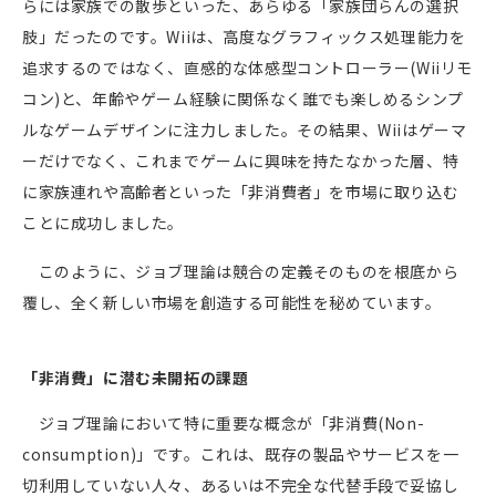
らには家族での散歩といった、あらゆる「家族団らんの選択
肢」だったのです。
Wii
は、高度なグラフィックス処理能力を
追求するのではなく、直感的な体感型コントローラー
(Wii
リモ
コン
)
と、年齢やゲーム経験に関係なく誰でも楽しめるシンプ
ルなゲームデザインに注力しました。その結果、
Wii
はゲーマ
ーだけでなく、これまでゲームに興味を持たなかった層、特
に家族連れや高齢者といった「非消費者」を市場に取り込む
ことに成功しました。
このように、ジョブ理論は競合の定義そのものを根底から
覆し、全く新しい市場を創造する可能性を秘めています。
「非消費」に潜む未開拓の課題
ジョブ理論において特に重要な概念が「非消費
(Non-
consumption)
」です。これは、既存の製品やサービスを一
切利用していない人々、あるいは不完全な代替手段で妥協し