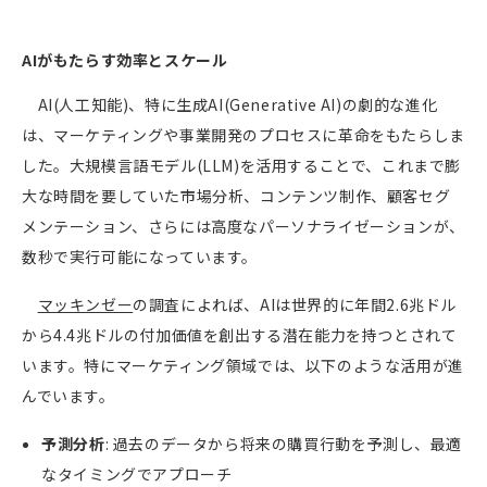
AI
がもたらす効率とスケール
AI(
人工知能
)
、特に生成
AI(Generative AI)
の劇的な進化
は、マーケティングや事業開発のプロセスに革命をもたらしま
した。大規模言語モデル
(LLM)
を活用することで、これまで膨
大な時間を要していた市場分析、コンテンツ制作、顧客セグ
メンテーション、さらには高度なパーソナライゼーションが、
数秒で実行可能になっています。
マッキンゼー
の調査によれば、
AI
は世界的に年間
2.6
兆ドル
から
4.4
兆ドルの付加価値を創出する潜在能力を持つとされて
います。特にマーケティング領域では、以下のような活用が進
んでいます。
予測分析
:
過去のデータから将来の購買行動を予測し、最適
なタイミングでアプローチ