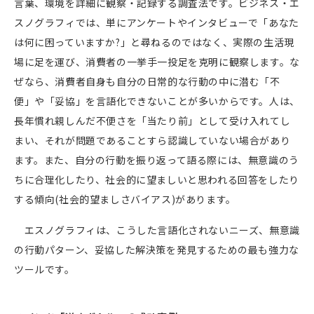
言葉、環境を詳細に観察・記録する調査法です。ビジネス・エ
スノグラフィでは、単にアンケートやインタビューで「あなた
は何に困っていますか
?
」と尋ねるのではなく、実際の生活現
場に足を運び、消費者の一挙手一投足を克明に観察します。な
ぜなら、消費者自身も自分の日常的な行動の中に潜む「不
便」や「妥協」を言語化できないことが多いからです。人は、
長年慣れ親しんだ不便さを「当たり前」として受け入れてし
まい、それが問題であることすら認識していない場合があり
ます。また、自分の行動を振り返って語る際には、無意識のう
ちに合理化したり、社会的に望ましいと思われる回答をしたり
する傾向
(
社会的望ましさバイアス
)
があります。
エスノグラフィは、こうした言語化されないニーズ、無意識
の行動パターン、妥協した解決策を発見するための最も強力な
ツールです。