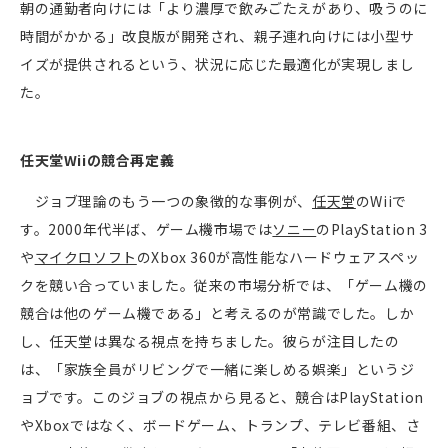
朝の通勤者向けには「より濃厚で飲みごたえがあり、吸うのに
時間がかかる」改良版が開発され、親子連れ向けには小型サ
イズが提供されるという、状況に応じた最適化が実現しまし
た。
任天堂
Wii
の競合再定義
ジョブ理論のもう一つの象徴的な事例が、
任天堂
の
Wii
で
す。
2000
年代半ば、ゲーム機市場では
ソニー
の
PlayStation 3
や
マイクロソフト
の
Xbox 360
が高性能なハードウェアスペッ
クを競い合っていました。従来の市場分析では、「ゲーム機の
競合は他のゲーム機である」と考えるのが常識でした。しか
し、任天堂は異なる視点を持ちました。彼らが注目したの
は、「家族全員がリビングで一緒に楽しめる娯楽」というジ
ョブです。このジョブの視点から見ると、競合は
PlayStation
や
Xbox
ではなく、ボードゲーム、トランプ、テレビ番組、さ