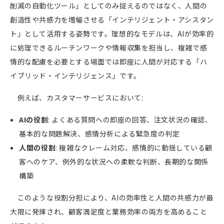
削減の自動化ツール」としてのみ捉えるのではなく、人間の
創造性や共感力を増幅させる「インテリジェント・アシスタン
ト」として活用する姿勢です。理想的なモデルは、
AI
が効率的
に処理できるルーチンワークや情報収集を担当し、複雑で感
情的な配慮を必要とする場面では即座に人間が対応する「ハ
イブリッド・インテリジェンス」です。
例えば、カスタマーサービスにおいて
:
AI
の役割
:
よくある質問への即座の回答、注文状況の確認、
基本的な問題解決、感情分析による緊急度の判定
人間の役割
:
複雑なクレーム対応、感情的に動揺している顧
客へのケア、例外的な状況への柔軟な判断、長期的な関係
構築
このような役割分担により、
AI
の効率性と人間の共感力が最
大限に発揮され、顧客満足度と業務効率の両方を高めること