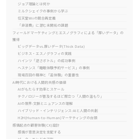
ジョブ理論とは何か
ミルクシェイクの事例から学ぶ
任天堂Wiiの競合再定義
「非消費」に潜む未開拓の課題
フィールドマーケティングとエスノグラフィによる「厚いデータ」の
獲得
ビッグデータvs.厚いデータ(Thick Data)
ビジネス・エスノグラフィの実践
ハインツ「逆さボトル」の成功事例
ヘステンス「睡眠体験予約サービス」の事例
現場百回の精神と「追体験」の重要性
AI時代における人間的共感の価値
AIがもたらす効率とスケール
テクノロジーが普及するほど際立つ「人間の温もり」
AIの限界:文脈とニュアンスの理解
ハイブリッド・インテリジェンス:AIと人間の共創
H2H(Human-to-Human)マーケティングの台頭
感情起点の顧客体験(CX)設計
感情が意思決定を支配する