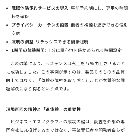
睡眠体験予約サービスの導入
:
事前予約制にし、専用の時間
枠を確保
プライバシーカーテンの設置
:
他者の視線を遮断できる個別
空間
照明の調整
:
リラックスできる間接照明
1
時間の体験時間
:
十分に寝心地を確かめられる時間設定
この改革により、ヘステンスは売上を
77%
向上させること
に成功しました。この事例が示すのは、製品そのものの品質
向上ではなく、「体験の障壁を取り除く」ことが本質的な課
題解決になり得るという点です。
現場百回の精神と「追体験」の重要性
ビジネス・エスノグラフィの成功の鍵は、調査を外部の専
門会社に丸投げするのではなく、事業責任者や開発者自らが