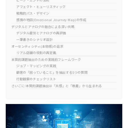
ピーク・エンドの法則
アフェクト・ヒューリスティック
戦略的パス・デザイン
感情の地図(Emotional Journey Map)の作成
デジタルとアナログの融合による深い共鳴
デジタル疲労とアナログの再評価
一筆書きのシナリオ設計
オーセンティシティ(本物感)の追求
リアル店舗の役割の再定義
本質的課題抽出のための実践的フレームワーク
ジョブ・マッピングの実践
顧客の「困っていること」を抽出する5つの質問
行動観察のチェックリスト
さいごに:本質的課題抽出は「共感」と「執着」から生まれる