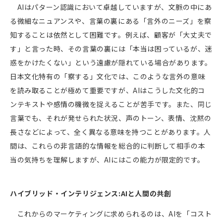
AI
はパターン認識において卓越していますが、文脈の中にあ
る微細なニュアンスや、言葉の裏にある「言外のニーズ」を察
知することは依然として困難です。例えば、顧客が「大丈夫で
す」と言った時、その言葉の裏には「本当は困っているが、迷
惑をかけたくない」という遠慮が隠れている場合があります。
日本文化特有の「察する」文化では、このような言外の意味
を読み取ることが極めて重要ですが、
AI
はこうした文化的コ
ンテキストや感情の機微を捉えることが苦手です。また、同じ
言葉でも、それが発せられた状況、声のトーン、表情、沈黙の
長さなどによって、全く異なる意味を持つことがあります。人
間は、これらの非言語的な情報を総合的に判断して相手の本
当の気持ちを理解しますが、
AI
にはこの能力が限定的です。
ハイブリッド・インテリジェンス
:AI
と人間の共創
これからのマーケティングに求められるのは、
AI
を「コスト