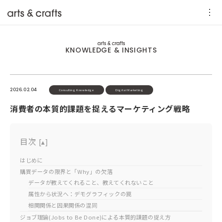
KNOWLEDGE & INSIGHTS
2026.02.04
Consulting Knowledge
Digital Marketing
消費者の本質的課題を捉えるマーケティング戦略
目次
[
▴
]
はじめに
購買データの限界と「Why」の欠落
データが教えてくれること、教えてくれないこと
属性から状況へ：デモグラフィックの罠
相関関係と因果関係の混同
ジョブ理論(Jobs to Be Done)による本質的課題の捉え方