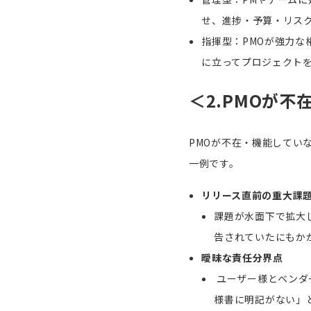
せ、進捗・予算・リス
指揮型：PMOが強力な
に立ってプロジェクト
＜
2.
PMO
が不
PMOが不在・機能してい
一例です。
リリース
直前の重大課
課題が水面下で拡大
告されていたにもか
曖昧な責任分界点
ユーザー様とベンダ
様書に明記がない」