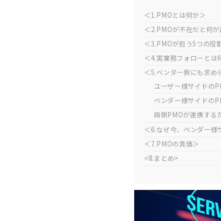
＜1.PMOとは何か＞
＜2.PMOが不在だと何
＜3.PMOが担う5つの役
＜4.実業務フォローとは
＜5.ベンダー側にも求め
ユーザー様サイドのP
ベンダー様サイドのP
両側PMOが連携する
＜6.なぜ今、ベンダー様
＜7.PMOの真価＞
<8.まとめ>