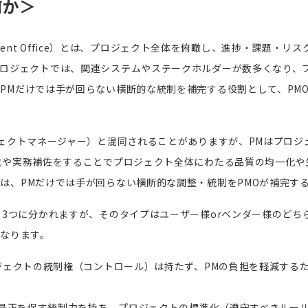
何か＞
nt Office
）とは、プロジェクト全体を俯瞰し、進捗・課題・リス
ロジェクトでは、関連システムやステークホルダーが数多くなり、
、
PM
だけでは手が回らない横断的な統制を補完する役割として、PM
ェクトマネージャー）と混同されることがありますが、
PM
はプロジ
化や実務補佐をすることでプロジェクト全体にわたる品質の均一化や
では、
PM
だけでは手が回らない横断的な調整・統制を
PMO
が補完す
く3つに分かれますが、そのタイプはユーザー様orベンダー様のどち
なります。
ジェクトの統制権（コントロール）は持たず、PMの負担を軽減する
に是正を促す統制力を持ち、プロジェクトの標準化（遵守すべきルー