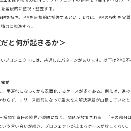
クを客観的に監視・監査する。
権限を持ち、PMを直接的に補佐するというよりは、PMの役割を実質
を強力に推進する。
在だと何が起きるか＞
ないプロジェクトには、共通したパターンがあります。以下は
PMO
不
題発覚
し、手遅れになってから表面化するケースが多くある。例えば、進捗
かわらず、リリース直前になって重大な未解決課題が山積していたと
ー様間で責任の境界が曖昧になり、問題が放置される。「その部分
という言い合いが続き、プロジェクトが止まるケースが珍しくない。