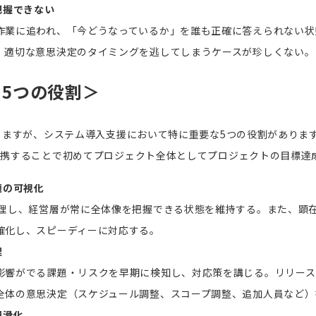
把握できない
作業に追われ、「今どうなっているか」を誰も正確に答えられない状
、適切な意思決定のタイミングを逃してしまうケースが珍しくない。
う
5
つの役割＞
りますが、システム導入支援において特に重要な
5
つの役割がありま
連携することで初めてプロジェクト全体としてプロジェクトの目標達
題の可視化
理し、経営層が常に全体像を把握できる状態を維持する。また、顕
確化し、スピーディーに対応する。
理
影響がでる課題・リスクを早期に検知し、対応策を講じる。リリース
全体の意思決定（スケジュール調整、スコープ調整、追加人員など）
円滑化