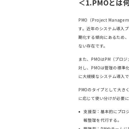
＜
1.
PMO
とは
PMO（
Project Manageme
す。近年のシステム導入プ
期化する傾向にあるため
ない存在です。
また、PMOは
PM
（プロジ
対し、
PMO
は管理の標準
に大規模なシステム導入
PMOのタイプとして大き
に応じて使い分けが必要に
支援型：基本的にプロ
報整理を代行する。
管理型：PMやチーム