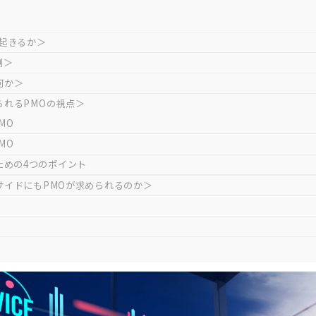
が起きるか＞
割＞
何か＞
られるPMOの視点＞
MO
MO
ための4つのポイント
サイドにもPMOが求められるのか＞