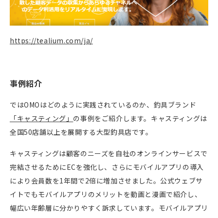
https://tealium.com/ja/
事例紹介
では
OMO
はどのように実践されているのか、釣具ブランド
「キャスティング」
の事例をご紹介します。キャスティングは
全国
50
店舗以上を展開する大型釣具店です。
キャスティングは顧客のニーズを自社のオンラインサービスで
完結させるために
EC
を強化し、さらにモバイルアプリの導入
により会員数を
1
年間で
2
倍に増加させました。公式ウェブサ
イトでもモバイルアプリのメリットを動画と漫画で紹介し、
幅広い年齢層に分かりやすく訴求しています。モバイルアプリ