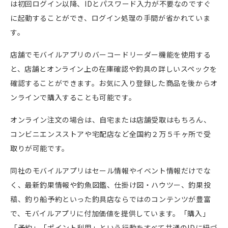
は初回ログイン以降、
ID
とパスワード入力が不要なのですぐ
に起動することができ、ログイン処理の手間が省かれていま
す。
店舗でモバイルアプリのバーコードリーダー機能を使用する
と、店舗とオンライン上の在庫確認や釣具の詳しいスペックを
確認することができます。お気に入り登録した商品を後からオ
ンラインで購入することも可能です。
オンライン注文の場合は、自宅または店舗受取はもちろん、
コンビニエンスストアや宅配店など全国約２万５千ヶ所で受
取りが可能です。
同社のモバイルアプリはセール情報やイベント情報だけでな
く、最新釣果情報や釣魚図鑑、仕掛け図・ハウツー、釣果投
稿、釣り船予約といった釣具店ならではのコンテンツが豊富
で、モバイルアプリに付加価値を提供しています。「購入」
「予約」「ポイント利用」という行動をすべて共通の
ID
に紐づ