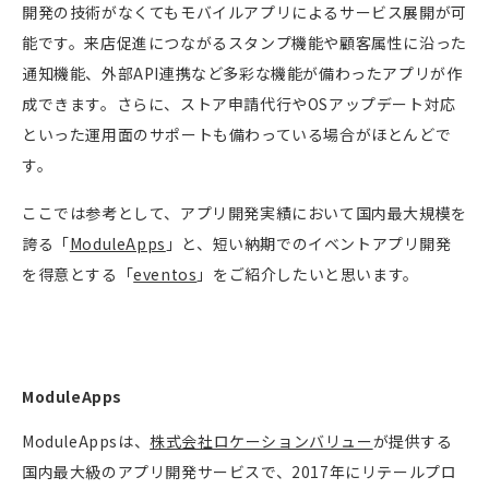
開発の技術がなくてもモバイルアプリによるサービス展開が可
能です。来店促進につながるスタンプ機能や顧客属性に沿った
通知機能、外部
API
連携など多彩な機能が備わったアプリが作
成できます。さらに、ストア申請代行や
OS
アップデート対応
といった運用面のサポートも備わっている場合がほとんどで
す。
ここでは参考として、アプリ開発実績において国内最大規模を
誇る「
ModuleApps
」と、短い納期でのイベントアプリ開発
を得意とする「
eventos
」をご紹介したいと思います。
ModuleApps
ModuleApps
は、
株式会社ロケーションバリュー
が提供する
国内最大級のアプリ開発サービスで、
2017
年にリテールプロ