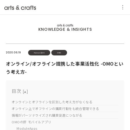
KNOWLEDGE & INSIGHTS
2020.06.19
Human＆DX
OMO
オンライン/オフライン提携した事業活性化 -OMOとい
う考え方-
目次
[
▴
]
オンラインとオフラインを区別した考え方がなくなる
オンライン上でオフラインの購買行動をも統合管理できる
情報がパーソナライズされ購買促進につながる
OMOの肝 モバイルアプリ
ModuleApps