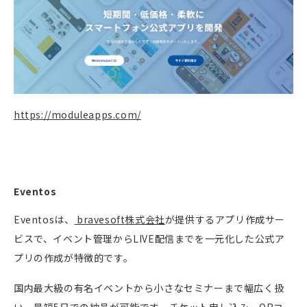
https://moduleapps.com/
Eventos
Eventos
は、
bravesoft
株式会社
が提供するアプリ作成サー
ビスで、イベント管理から
LIVE
配信までを一元化した公式ア
プリの作成が特徴的です。
国内最大級の有名イベントから小さなセミナーまで幅広く扱