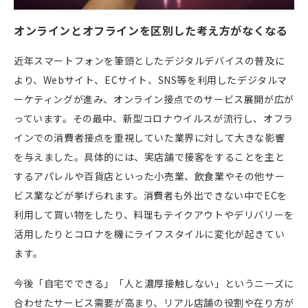
オンラインとオフラインを区別した考え方がなくなる
近年スマートフォンを筆頭としたデジタルデバイスの普及に
より、
Web
サイト、
EC
サイト、
SNS
等を利用したデジタルマ
ーケティングが進み、オンライン接点でのサービス展開が広が
っています。その最中、新型コロナウイルスが流行し、オフラ
インでの消費者接点を重視していた業界に対して大きな影響
を与えました。具体的には、実店舗で接客をすることを主と
するアパレルや百貨店といった小売業、飲食業やその他サー
ビス業などが挙げられます。消費者も外出できない中で
EC
を
利用して買い物をしたり、料理もテイクアウトやデリバリーを
活用したりとコロナを機にライフスタイルに変化が起きてい
ます。
今後「自宅でできる」「人と濃厚接触しない」というニーズに
合わせたサービス需要が高まり、リアル店舗の役割や在り方が