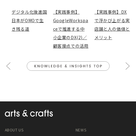
k
デジタル化後進国
【実践事例】
【実践事例】DX
日本がOMOで生
GoogleWorkspa
で浮かび上がる実
き残る道
ceで推進する中
店舗と人の価値と
小企業のDX(2)／
メリット
顧客接点での活用
ABOUT US
NEWS