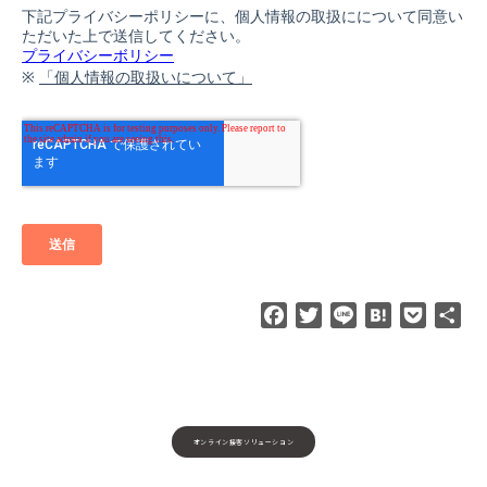
F
T
L
H
P
共
a
w
i
a
o
有
c
i
n
t
c
e
t
e
e
k
b
t
n
e
o
e
a
t
オンライン接客ソリューション
o
r