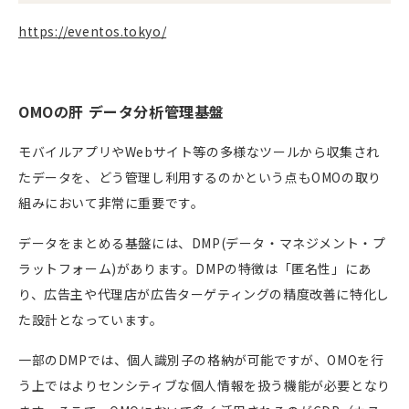
https://eventos.tokyo/
OMOの肝 データ分析管理基盤
モバイルアプリや
Web
サイト等の多様なツールから収集され
たデータを、どう管理し利用するのかという点もOMOの取り
組みにおいて非常に重要です。
データをまとめる基盤には、
DMP(
データ・マネジメント・プ
ラットフォーム
)
があります。
DMP
の特徴は「匿名性」にあ
り、広告主や代理店が広告ターゲティングの精度改善に特化し
た設計となっています。
一部の
DMP
では、個人識別子の格納が可能ですが、
OMO
を行
う上ではよりセンシティブな個人情報を扱う機能が必要となり