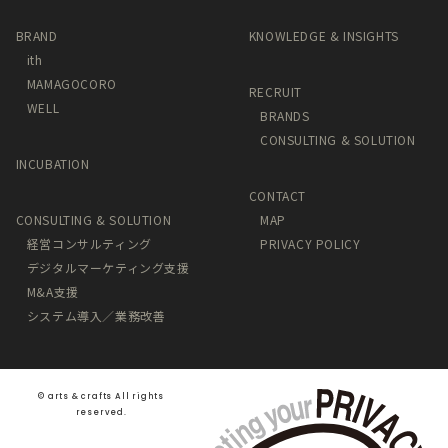
BRAND
KNOWLEDGE & INSIGHTS
ith
MAMAGOCORO
RECRUIT
WELL
BRANDS
CONSULTING & SOLUTION
INCUBATION
CONTACT
CONSULTING & SOLUTION
MAP
経営コンサルティング
PRIVACY POLICY
デジタルマーケティング支援
M&A支援
システム導入／業務改善
©️ arts & crafts All rights
reserved.