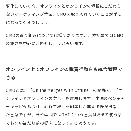
変化していく今、オフラインとオンラインの垣根にこだわら
ないマーケティング手法、
OMOを取り入れていくことが
重要
になってくるでしょう。
OMO
の取り組みについては様々ありますが、本記事では
OMO
の概念を中心にご紹介しようと思います。
オンライン上でオフラインの購買行動をも統合管理で
きる
OMOと
は、「
Online Merges with Offline
」の略称で、「オ
ンラインとオフラインの併合」を意味します。中国のベンチャ
ーキャピタル会社「創新工場」を創業した李開復氏が提唱し
た言葉ですが、今や中国では
OMO
という言葉はあえて使うま
でもない当たり前の概念になっているようです。