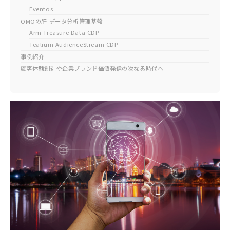
Eventos
OMOの肝 データ分析管理基盤
Arm Treasure Data CDP
Tealium AudienceStream CDP
事例紹介
顧客体験創造や企業ブランド価値発信の次なる時代へ