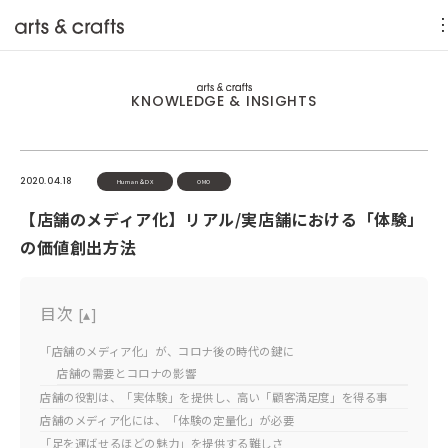
KNOWLEDGE & INSIGHTS
2020.04.18
Human＆DX
OMO
【店舗のメディア化】リアル/実店舗における「体験」
の価値創出方法
目次
[
▴
]
「店舗のメディア化」が、コロナ後の時代の鍵に
店舗の需要とコロナの影響
店舗の役割は、「実体験」を提供し、高い「顧客満足度」を得る事
店舗のメディア化には、「体験の定量化」が必要
「足を運ばせるほどの魅力」を提供する難しさ