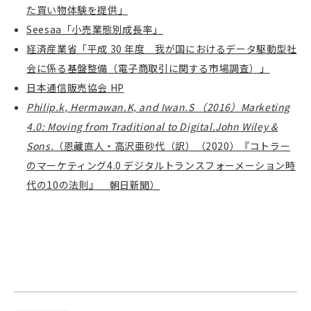
た買い物体験を提供」
Seesaa「小売業態別成長率」
経済産業省「平成 30 年度 我が国におけるデータ駆動型社
会に係る基盤整備（電子商取引に関する市場調査）」
日本通信販売協会 HP
Philip.k, Hermawan.K, and Iwan.S （2016）Marketing
4.0: Moving from Traditional to Digital.
John Wiley &
Sons.
（恩藏直人・高沢亜砂代（訳）（2020）『コトラー
のマーケティング4.0 デジタルトランスフォーメーション時
代の10の法則』 朝日新聞）