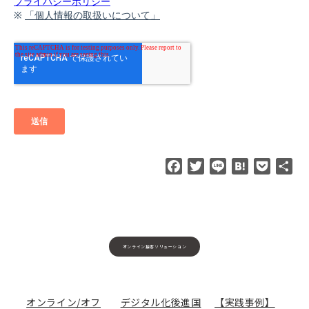
F
T
L
H
P
共
a
w
i
a
o
有
c
i
n
t
c
e
t
e
e
k
b
t
n
e
o
e
a
t
オンライン接客ソリューション
o
r
k
オンライン/オフ
デジタル化後進国
【実践事例】