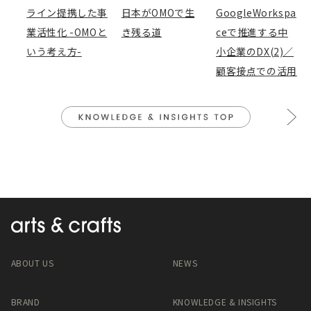
ライン提携した事
日本がOMOで生
GoogleWorkspa
業活性化 -OMOと
き残る道
ceで推進する中
いう考え方-
小企業のDX(2)／
顧客接点での活用
ABOUT US
NEWS
BRAND
KNOWLEDGE & INSIGHTS