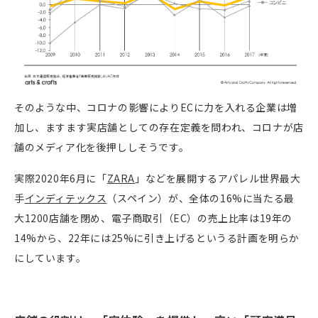
そのような中、コロナの影響により
EC
に力を入れる企業は増
加し、ますます実店舗としての存在定義を問われ、コロナが店
舗のメディア化を後押ししそうです。
実際
2020
年
6
月に「
ZARA
」などを展開するアパレル世界最大
手
インディテックス
（スペイン）が、全体の
16%
に当たる最
大
1200
店舗を閉め、電子商取引（
EC
）の売上比率は
19
年の
14%
から、
22
年には
25%
に引き上げるというる計画を明らか
にしています。