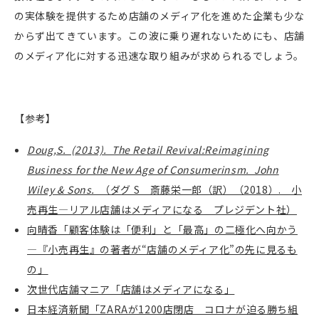
の実体験を提供するため店舗のメディア化を進めた企業も少な
からず出てきています。この波に乗り遅れないためにも、店舗
のメディア化に対する迅速な取り組みが求められるでしょう。
【参考】
Doug,S. (2013). The Retail Revival:Reimagining
Business for the New Age of Consumerinsm. John
Wiley & Sons.
（ダグ S 斎藤栄一郎（訳）（2018）. 小
売再生―リアル店舗はメディアになる プレジデント社）
向晴香「顧客体験は「便利」と「最高」の二極化へ向かう
—『小売再生』の著者が“店舗のメディア化”の先に見るも
の」
次世代店舗マニア「店舗はメディアになる」
日本経済新聞「ZARAが1200店閉店 コロナが迫る勝ち組