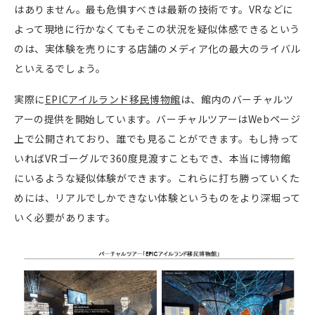
はありません。最も危惧すべきは最新の技術です。
VR
などに
よって現地に行かなくてもそこの状況を疑似体感できるという
のは、実体験を売りにする店舗のメディア化の最大のライバル
といえるでしょう。
実際に
EPIC
アイルランド移民博物館
は、館内のバーチャルツ
アーの提供を開始しています。バーチャルツアーは
Web
ページ
上で公開されており、誰でも見ることができます。もし持って
いれば
VR
ゴーグルで
360
度見渡すこともでき、本当に博物館
にいるような疑似体験ができます。これらに打ち勝っていくた
めには、リアルでしかできない体験というものをより深堀って
いく必要があります。