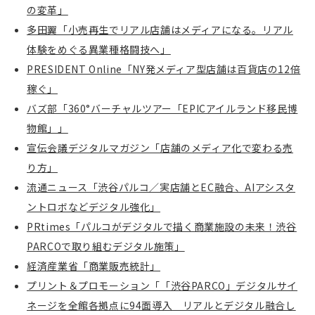
の変革」
多田翼「小売再生でリアル店舗はメディアになる。リアル
体験をめぐる異業種格闘技へ」
PRESIDENT Online「NY発メディア型店舗は百貨店の12倍
稼ぐ」
バズ部「360°バーチャルツアー「EPICアイルランド移民博
物館」」
宣伝会議デジタルマガジン「店舗のメディア化で変わる売
り方」
流通ニュース「渋谷パルコ／実店舗とEC融合、AIアシスタ
ントロボなどデジタル強化」
PRtimes「パルコがデジタルで描く商業施設の未来！渋谷
PARCOで取り組むデジタル施策」
経済産業省「商業販売統計」
プリント＆プロモーション「「渋谷PARCO」デジタルサイ
ネージを全館各拠点に94面導入 リアルとデジタル融合し