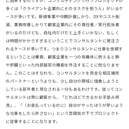
に由来するのですが、コンサルティングで行うプロジェクトの
多くは「クライアント企業内にそのタスクを担う人」がいるケ
ースが多いです。新規事業や中期計画しかり、
DX
やコスト削
減、業務改善しかりで顧客企業内にその責任者／実行担当者
がいるのだけども、自社内だけだと上手くいかない、もしく
は時間がかかりすぎるということでコンサルタントに発注さ
れるケースが多いです。つまりコンサルタントに仕事を依頼す
るということは畢竟、顧客企業を一つの有機体に例えると肺
や肝臓といった内部器官の機能を外注することに他なりませ
ん。このことはすなわち、コンサルタントを完全な相互補完
のパートナーというよりも、少し自分の領域に侵食しようと
している部外者と見なされる一分もあるわけです。従ってコン
サルタントは常に顧客から、「どれほどできるかお手並み拝
見」、「（お金払っているのに）自分がやったほうが早いよう
な仕事をしたら許さない」という雰囲気の下でプロジェクト
に従事することになります。