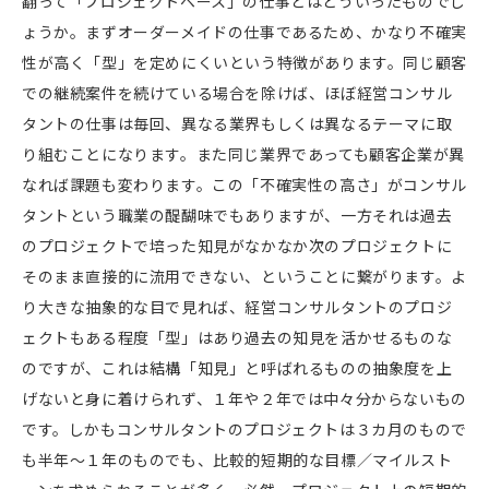
翻って「プロジェクトベース」の仕事とはどういったものでし
ょうか。まずオーダーメイドの仕事であるため、かなり不確実
性が高く「型」を定めにくいという特徴があります。同じ顧客
での継続案件を続けている場合を除けば、ほぼ経営コンサル
タントの仕事は毎回、異なる業界もしくは異なるテーマに取
り組むことになります。また同じ業界であっても顧客企業が異
なれば課題も変わります。この「不確実性の高さ」がコンサル
タントという職業の醍醐味でもありますが、一方それは過去
のプロジェクトで培った知見がなかなか次のプロジェクトに
そのまま直接的に流用できない、ということに繋がります。よ
り大きな抽象的な目で見れば、経営コンサルタントのプロジ
ェクトもある程度「型」はあり過去の知見を活かせるものな
のですが、これは結構「知見」と呼ばれるものの抽象度を上
げないと身に着けられず、１年や２年では中々分からないもの
です。しかもコンサルタントのプロジェクトは３カ月のもので
も半年～１年のものでも、比較的短期的な目標／マイルスト