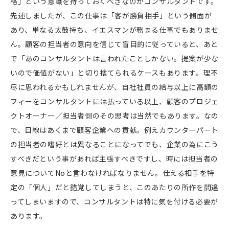
格」という意識を持っておくべきなのがコンサルタントです。
先述しましたが、この仕事は「客が勝負相手」という側面が
あり、単なる太鼓持ち、イエスマンが務まる仕事でもありませ
ん。顧客の担当者の意向を信じて盲目的に従っていると、あと
で「あのコンサルタントは言われたことしかない。提案が少な
いので価値がない」と切り捨てられるケースもあります。理不
尽に思われるかもしれませんが、自社社員の給与以上に高額の
フィーをコンサルタントには払っている以上、顧客のプロジェ
クトオーナー／担当者側のその思考は当然でもあります。なの
で、目線はあくまで顧客企業への貢献。例えカウンターパート
の担当者の嗜好とは異なることになってでも、企業の為にこう
すべきだという事があれば主張すべきですし、時には担当者の
意見について
No
と言わなければなりません。仕える相手を特
定の「個人」だと錯覚してしまうと、このあたりの所作を間違
ってしまいますので、コンサルタントは特に気を付ける必要が
あります。