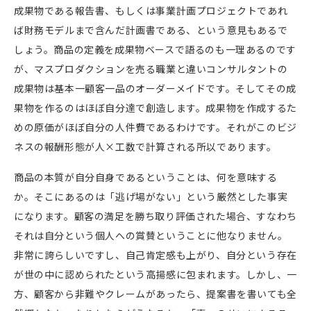
成果物である報告書、もしくは事業計画プロジェクトであれ
ば財務モデルまで含んだ計画書である、という意見もあるで
しょう。商品の定義を成果物ベースで語るのも一理あるのです
が、マスプロダクションを売る職業と違いコンサルタントの
成果物は基本一顧客一品のオーダーメイドです。そしてその成
果物を作るのはほぼ自分達で創造します。成果物を作成するた
めの原価がほぼ自分の人件費であるわけです。それがこのビジ
ネスの報酬形態が人×工数で計算される所以であります。
商品の本質が自分自身であるということは、何を意味する
か。そこにあるのは「逃げ場がない」という厳然とした事実
になります。顧客の満足を勝ち取り評価された場合、すなわち
それは自分という個人への賞賛ということに他なりません。
非常に誇らしいですし、自己肯定感も上がり、自分という存在
が世の中に認められたという高揚感に包まれます。しかし、一
方、顧客から非難やクレームがあったら、提案書を書いても全