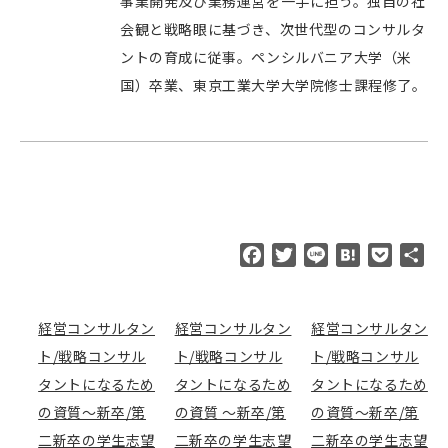
事業開発及び業務運営を一手に担う。独自の社
会観と戦略眼に基づき、次世代型のコンサルタ
ントの育成に従事。ペンシルバニア大学（米
国）卒業、東京工業大学大学院修士課程修了。
F
T
L
H
P
共
a
w
i
a
o
有
c
i
n
t
c
e
t
e
e
k
経営コンサルタン
経営コンサルタン
経営コンサルタン
b
t
n
e
ト/戦略コンサル
ト/戦略コンサル
ト/戦略コンサル
o
e
a
t
タントになるため
タントになるため
タントになるため
o
r
の資質～新卒/第
の資質 ～新卒/第
の資質～新卒/第
k
二新卒の学生志望
二新卒の学生志望
二新卒の学生志望