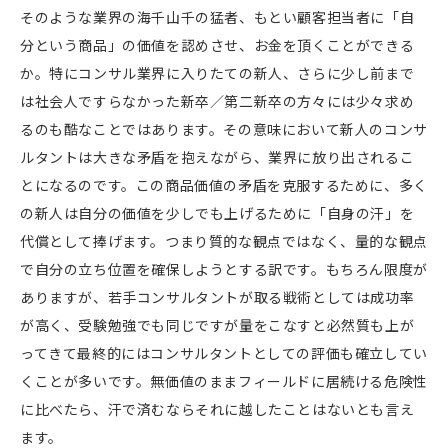
そのような業界の海千山千の猛者、もとい顧客担当者に「自
分という商品」の価値を認めさせ、お金を頂くことができる
か。特にコンサル業界に入りたての新人、さらに少し前まで
は社会人ですらなかった新卒／第二新卒の方々には少々求め
るのも酷なことではあります。その意味において新人のコンサ
ルタントは大きな矛盾を抱えながら、業界に放り出されるこ
とになるのです。この商品価値の矛盾を克服するために、多く
の新人は自分の価値を少しでも上げるために「自身の汗」を
代償として捧げます。つまり質的な観点ではなく、量的な観点
で自分の立ち位置を確保しようとする訳です。もちろん限度が
ありますが、若手コンサルタントが取る戦術としては成功率
が高く、受験勉強でも同じですが量をこなすと必然質も上が
ってきて最終的にはコンサルタントとしての評価も確立してい
くことが多いです。無価値のままフィールドに居続ける危険性
に比べたら、汗で済むならそれに越したことはないとも言え
ます。