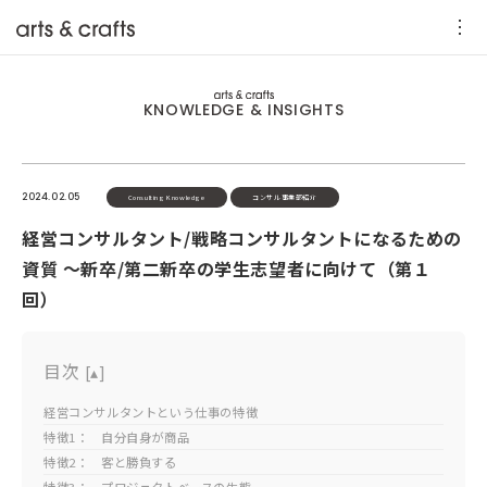
KNOWLEDGE & INSIGHTS
2024.02.05
Consulting Knowledge
コンサル事業部紹介
経営コンサルタント/戦略コンサルタントになるための
資質 ～新卒/第二新卒の学生志望者に向けて（第１
回）
目次
[
▴
]
経営コンサルタントという仕事の特徴
特徴1： 自分自身が商品
特徴2： 客と勝負する