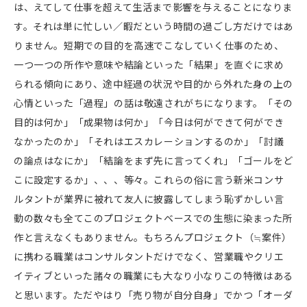
は、えてして仕事を超えて生活まで影響を与えることになりま
す。それは単に忙しい／暇だという時間の過ごし方だけではあ
りません。短期での目的を高速でこなしていく仕事のため、
一つ一つの所作や意味や結論といった「結果」を直ぐに求め
られる傾向にあり、途中経過の状況や目的から外れた身の上の
心情といった「過程」の話は敬遠されがちになります。「その
目的は何か」「成果物は何か」「今日は何ができて何ができ
なかったのか」「それはエスカレーションするのか」「討議
の論点はなにか」「結論をまず先に言ってくれ」「ゴールをど
こに設定するか」、、、等々。これらの俗に言う新米コンサ
ルタントが業界に被れて友人に披露してしまう恥ずかしい言
動の数々も全てこのプロジェクトベースでの生態に染まった所
作と言えなくもありません。もちろんプロジェクト（≒案件）
に携わる職業はコンサルタントだけでなく、営業職やクリエ
イティブといった諸々の職業にも大なり小なりこの特徴はある
と思います。ただやはり「売り物が自分自身」でかつ「オーダ