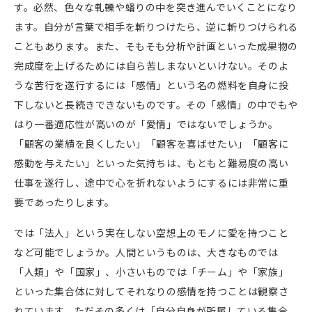
す。必然、色々な軋轢や蟠りの中を突き進んでいくことになり
ます。自分が言葉で相手を斬りつけたら、逆に斬りつけられる
こともあります。また、そもそも分析や計画といった成果物の
完成度を上げるためには自ら苦しまないといけない。そのよ
うな苦行を遂行するには「感情」という名の燃料を自身に投
下しないと長続きできないものです。その「感情」の中でもや
はり一番適応性が高いのが「愛情」ではないでしょうか。
「顧客の業績を良くしたい」「顧客を喜ばせたい」「顧客に
感動を与えたい」といった気持ちは、もともと難易度の高い
仕事を遂行し、途中で心を折れないようにするには非常に重
要であったりします。
では「法人」という実在しない空想上のモノに愛を持つこと
など可能でしょうか。人間というものは、大きなものでは
「人類」や「国家」、小さいものでは「チーム」や「家族」
といった集合体に対してそれなりの感情を持つことは観察さ
れています。ただその多くは「自分自身が所属している集合