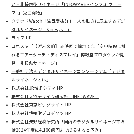
い・非接触型サイネージ「
INFOWAVE –
インフォ ウェー
ブ
–
」受注開始」
クラウド
Watch
「注目度抜群！ 人の動きに反応するデジ
タルサイネージ「
Kinesys
」」
ライフ
HP
ロボスタ「【近未来的】
SF
映画で憧れてた「空中映像に触
れるエアータッチ・ディスプレイ」博報堂プロダクツが開
発 非接触サイネージ」
一般社団法人デジタルサイネージコンソーシアム「デジタ
ルサイネージとは」
株式会社JR博多シティ HP
株式会社大谷デザイン研究所「
INFOWAVE
」
株式会社東京ビッグサイト HP
株式会社博報堂プロダクツ HP
株式会社矢野経済研究所「国内のデジタルサイネージ市場
は
2024
年度に
4,180
億円まで成長すると予測」