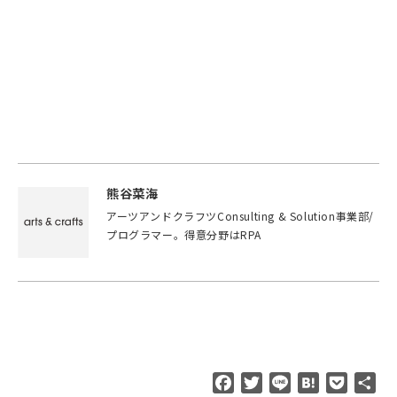
熊谷菜海
アーツアンドクラフツConsulting & Solution事業部/
プログラマー。得意分野はRPA
F
T
L
H
P
共