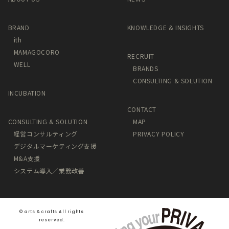
BRAND
KNOWLEDGE & INSIGHTS
ith
MAMAGOCORO
RECRUIT
WELL
BRANDS
CONSULTING & SOLUTION
INCUBATION
CONTACT
CONSULTING & SOLUTION
MAP
経営コンサルティング
PRIVACY POLICY
デジタルマーケティング支援
M&A支援
システム導入／業務改善
©️ arts & crafts All rights
reserved.