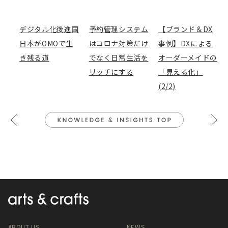
a
w
i
a
o
有
c
i
n
t
c
e
t
e
e
k
デジタル化後進国
予約管理システム
【ブランド＆DX
b
t
n
e
日本がOMOで生
はコロナ対策だけ
事例】DXによる
o
e
a
t
き残る道
でなく日常生活を
オーダーメイドの
o
r
リッチにする
「見える化」
k
(2/2)
ABOUT US
NEWS