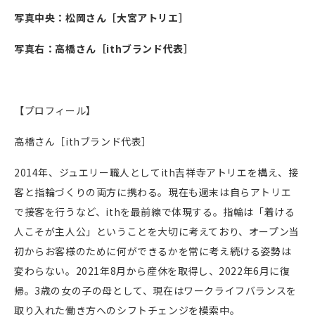
写真中央：松岡さん［大宮アトリエ］
写真右：高橋さん［ithブランド代表］
【プロフィール】
高橋さん［ithブランド代表］
2014年、ジュエリー職人としてith吉祥寺アトリエを構え、接
客と指輪づくりの両方に携わる。現在も週末は自らアトリエ
で接客を行うなど、ithを最前線で体現する。指輪は「着ける
人こそが主人公」ということを大切に考えており、オープン当
初からお客様のために何ができるかを常に考え続ける姿勢は
変わらない。
2021年8月から産休を取得し、2022年6月に復
帰。
3歳の女の子の母として、現在はワークライフバランスを
取り入れた働き方
への
シフトチェンジ
を模索中
。