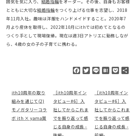
囲気を気に入り、
結婚指輪
をオーダー。その後、自身もお客様
とともに大切な
結婚指輪
をつくり上げる仕事を志望し、2018
年11月入社。趣味は洋服をハンドメイドすること。2020年7
月より産休を取得し、2022年10月にithでは初めてとなるの
つくり手として現場復帰。現在は週3日アトリエに勤務しなが
ら、4歳の女の子の子育てに携わる。
F
T
L
H
P
共
a
w
i
a
o
有
c
i
n
t
c
e
t
e
e
k
ith10周年の取り
［ith10周年イン
［ith10周年イン
b
t
n
e
組みを通じて(2)
タビュー#6］入
タビュー#6］入
o
e
a
t
モノガタリーコラ
社してからこれま
社してからこれま
o
r
ボ ith × yama賞
でを振り返って感
でを振り返って感
k
じる自身の成長 -
じる自身の成長 -
後編-
前編-