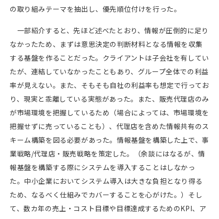
の取り組みテーマを抽出し、優先順位付けを行った。
一部紹介すると、先ほど述べたとおり、情報が圧倒的に足り
なかったため、まずは意思決定の判断材料となる情報を収集
する基盤を作ることだった。クライアントは子会社を有してい
たが、連結していなかったこともあり、グループ全体での利益
率が見えない。また、そもそも自社の利益率も想定で行ってお
り、現実と乖離している実態があった。また、販売代理店のみ
が市場環境を把握しているため（場合によっては、市場環境を
把握せずに売っていることも）、代理店を含めた情報共有のス
キーム構築を図る必要があった。情報基盤を構築した上で、事
業戦略
/
代理店・販売戦略を策定した。（余談にはなるが、情
報基盤を構築する際にシステムを導入することはしなかっ
た。中小企業においてシステム導入は大きな負担となり得る
ため、なるべく仕組みでカバーすることを心がけた。）そし
て、数カ年の売上・コスト目標や目標達成するための
KPI
、ア