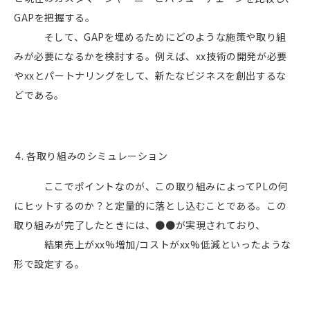
GAP
を把握する。
そして、
GAP
を埋めるためにどのような施策や取り組
みが必要になるかを検討する。例えば、
xx
技術の開発が必要
や
xx
とパートナリングをして、新たなビジネスを創出するな
どである。
各取り組みのシミュレーション
ここでポイントなのが、この取り組みによって
PL
の何
にヒットするのか？と定量的に落とし込むことである。この
取り組みが完了したときには、●●が実現されており、
結果売上が
xx%
増加
/
コストが
xx%
低減といったような
形で設定する。