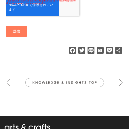
F
T
L
H
P
共
a
w
i
a
o
有
c
i
n
t
c
e
t
e
e
k
b
t
n
e
o
e
a
t
o
r
k