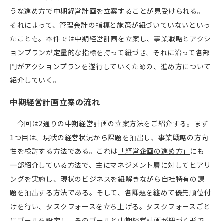
うな進め方で中期経営計画を立案することが見受けられる。
それによって、管理会計の指標と施策が紐づいていないといっ
たことも。本件では中期経営計画を立案し、事業戦略とアクシ
ョンプランが定量的な指標を持って紐づき、それに沿って各部
門がアクションプランを遂行していくための、進め方について
紹介していく。
中期経営計画立案の流れ
今回は
2
通りの中期経営計画の立案方法をご紹介する。まず
1
つ目は、現状の経営状況から課題を抽出し、事業戦略の方向
性を検討する方法である。これは
「経営企画の進め方」
にも
一部紹介している方法で、主にマネジメント層に対してヒアリ
ングを実施し、現状のビジネスを紐解きながら自社特有の課
題を抽出する方法である。そして、各課題を纏めて優先順位付
けを行い、タスクフォースを立ち上げる。タスクフォースごと
にゴールを設定し、そのゴールと中期経営計画が紐づく形で