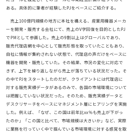
ある。具体的に筆者が経験した
PJ
をベースにご紹介する。
売上
100
億円規模の地方に本社を構える、産業用機器メーカ
ーを開発・販売する会社にて、売上の
V
字回復を目的とした
PJ
で
PM
として参画した。売上の
9
割以上はグローバルであり、
販売代理店網を中心として販売形態を取っていたこともあり、
自社に情報が集約されない状態で、代理店の声だけをベースに
機器を開発・販売していた。その結果、市況の変化に対応で
きず、上下を繰り返しながら売上が落ちている状況だった。そ
の中で
PJ
をスタートしたのだが、クライアントには代理店に
対する販売実績データがあるのみで、各国の市場環境について
は把握していない状況だった。そのため、販売実績データと
デスクリサーチをベースにマネジメント層にヒアリングを実施
した。例えば、「なぜ、この国は前年比
xx
％も売上が下がっ
たのか」「この国と比べて、市場規模は大きいか」など、実際
に業務を行っていく中で掴んでいる市場環境に対する感覚を取