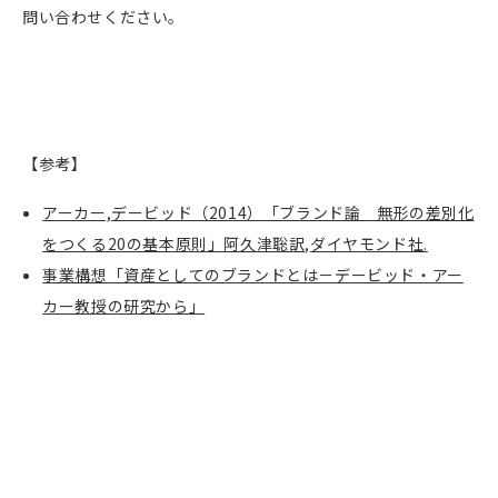
問い合わせください。
【参考】
アーカー,デービッド（2014）「ブランド論 無形の差別化
をつくる20の基本原則」阿久津聡訳,ダイヤモンド社.
事業構想「資産としてのブランドとは－デービッド・アー
カー教授の研究から」