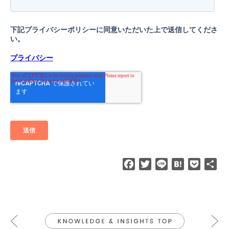
F
T
L
H
P
共
a
w
i
a
o
有
c
i
n
t
c
e
t
e
e
k
b
t
n
e
o
e
a
t