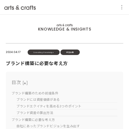
KNOWLEDGE & INSIGHTS
2024.04.17
Consulting Knowledge
経営企画
ブランド構築に必要な考え方
目次
[
▴
]
ブランド構築のための前提条件
ブランドには資産価値がある
ブランドエクイティを高める3つのポイント
ブランド資産の算出方法
ブランド構築に必要な考え方
自社にあったブランドビジョンを生み出す