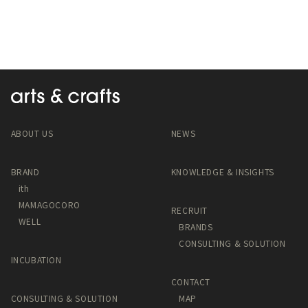
o
r
k
ABOUT US
NEWS
BRAND
KNOWLEDGE & INSIGHTS
ith
MAMAGOCORO
RECRUIT
WELL
BRANDS
CONSULTING & SOLUTION
INCUBATION
CONTACT
CONSULTING & SOLUTION
MAP