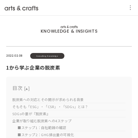
KNOWLEDGE & INSIGHTS
2022.02.08
Consulting Knowledge
1から学ぶ企業の脱炭素
目次
[
▴
]
脱炭素への対応とその開示が求められる背景
そもそも「ESG」・「CSR」・「SDGs」とは？
SDGsの要が『脱炭素』
企業が取り組む脱炭素への4ステップ
■ステップ1：自社範囲の確認
■ステップ2：GHG排出量の可視化