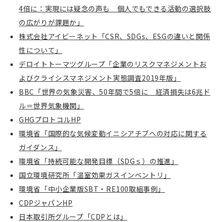
4倍に：実現には疑念の声も 個人でもできる活動の選択肢
の広がりが課題か」
株式会社アイビーネット「CSR、SDGs、ESGの違いと関係
性について」
デロイトトーマツグループ「企業のリスクマネジメントお
よびクライシスマネジメント実態調査2019年版」
BBC「世界の気象災害、50年間で5倍に 経済損失は6兆ド
ル＝世界気象機関」
GHG
プロトコル
HP
環境省「国際的な気候変動イニシアチブへの対応に関する
ガイダンス」
環境省「持続可能な開発目標（SDGｓ）の推進」
国立環境研究所「温室効果ガスインベントリ」
環境省「中小企業版SBT・RE100取組事例」
CDPジャパンHP
日本取引所グループ「CDPとは」