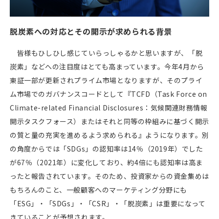
脱炭素への対応とその開示が求められる背景
皆様もひしひし感じていらっしゃるかと思いますが、「脱
炭素」などへの注目度はとても高まっています。今年
4
月から
東証一部が更新されプライム市場となりますが、そのプライ
ム市場でのガバナンスコードとして『TCFD（Task Force on
Climate-related Financial Disclosures：気候関連財務情報
開示タスクフォース）またはそれと同等の枠組みに基づく開示
の質と量の充実を進めるよう求められる』ようになります。別
の角度からでは「SDGs」の認知率は
14
％（
2019
年）でした
が
67
％（
2021
年）に変化しており、約
4
倍にも認知率は高ま
ったと報告されています。そのため、投資家からの資金集めは
もちろんのこと、一般顧客へのマーケティング分野にも
「ESG」・「SDGs」・「CSR」・「脱炭素」は重要になって
きていることが予想されます。