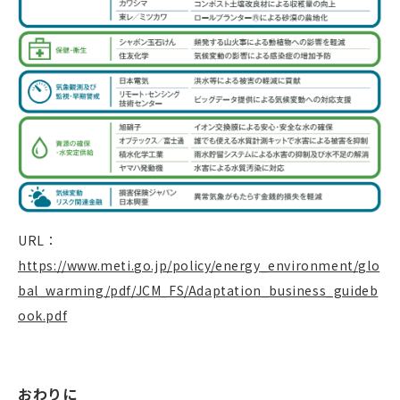
URL：
https://www.meti.go.jp/policy/energy_environment/glo
bal_warming/pdf/JCM_FS/Adaptation_business_guideb
ook.pdf
おわりに