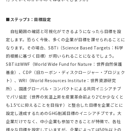
■ステップ
3
：目標設定
自社範囲の確認と可視化ができるようになったら目標を設
定します。恐らく今後、多くの企業が目標を課せられることに
なります。その場合、
SBTi（Science Based Targets：科学
的根拠に基づく目標）
が用いられることになるでしょう。
SBTiはWWF（World Wide Fund for Nature：世界自然保護
基金）、CDP（旧カーボン・ディスクロージャー・プロジェク
ト）、WRI（World Resources Institute：世界資源研究
所）、国連グローバル・コンパクトによる共同イニシアチブ
でパリ協定（世界の気温上昇を産業革命前より
2℃
か少なくと
も1.5℃に抑えることを目指す）と整合した目標を企業ごとに
設定し達成するためのGHG削減目標のイニシアチブです。大
企業だけでなく、中小企業も参加できることが特徴で、各社
様々な目標を設定していますが、企業によっては50％以上の