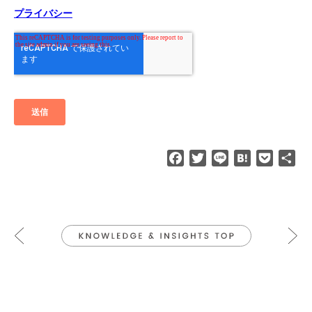
F
T
L
H
P
共
a
w
i
a
o
有
c
i
n
t
c
e
t
e
e
k
b
t
n
e
o
e
a
t
o
r
k