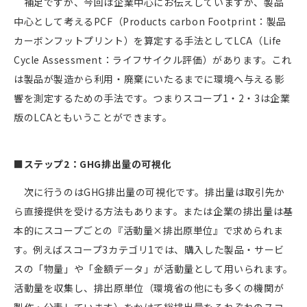
補足ですが、今回は企業中心にお伝えしていますが、製品
中心として考えるPCF（Products carbon Footprint：製品
カーボンフットプリント）を算定する手法として
LCA
（Life
Cycle Assessment：ライフサイクル評価）があります。これ
は製品が製造から利用・廃棄にいたるまでに環境へ与える影
響を測定するための手法です。つまりスコープ
1
・
2
・
3
は企業
版のLCAともいうことができます。
■ステップ2：GHG排出量の可視化
次に行うのはGHG排出量の可視化です。排出量は取引先か
ら直接提供を受ける方法もあります。または企業の排出量は基
本的にスコープごとの『活動量×排出原単位』で求められま
す。例えばスコープ3カテゴリ1では、購入した製品・サービ
スの「物量」や「金額データ」が活動量として用いられます。
活動量を収集し、排出原単位（環境省の他にも多くの機関が