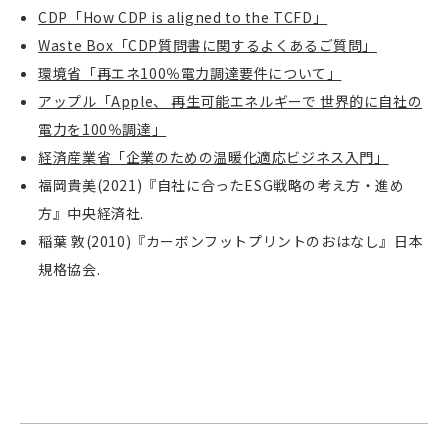
CDP「How CDP is aligned to the TCFD」
Waste Box「CDP質問書に関するよくあるご質問」
環境省「再エネ100％電力調達要件について」
アップル「Apple、 再生可能エネルギーで 世界的に自社の
電力を100％調達」
経済産業省「企業のための温暖化適応ビジネス入門」
福岡貴美
(
2021)『自社に合った
ESG
戦略の考え方・進め
方』中央経済社
.
稲葉 敦
(
2010)『カーボンフットプリントのおはなし』日本
規格協会
.