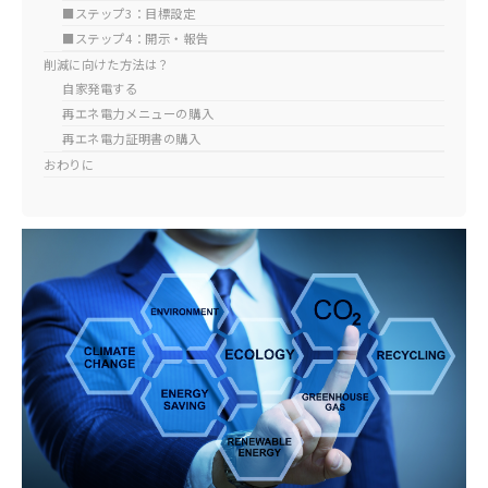
■ステップ3：目標設定
■ステップ4：開示・報告
削減に向けた方法は？
自家発電する
再エネ電力メニューの購入
再エネ電力証明書の購入
おわりに