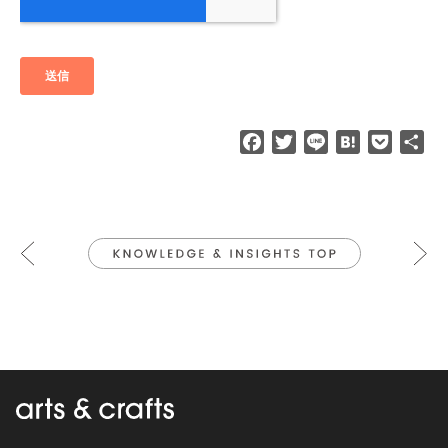
F
T
L
H
P
共
a
w
i
a
o
有
c
i
n
t
c
e
t
e
e
k
b
t
n
e
o
e
a
t
o
r
k