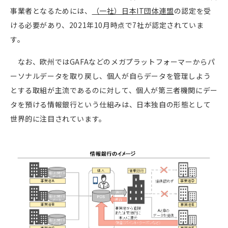
事業者となるためには、
（一社）日本
IT
団体連盟
の認定を受
ける必要があり、
2021
年
10
月時点で
7
社が認定されていま
す。
なお、欧州では
GAFA
などのメガプラットフォーマーからパ
ーソナルデータを取り戻し、個人が自らデータを管理しよう
とする取組が主流であるのに対して、個人が第三者機関にデー
タを預ける情報銀行という仕組みは、日本独自の形態として
世界的に注目されています。