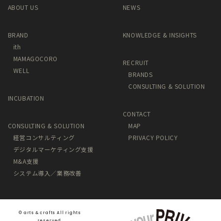
ABOUT US
NEWS
BRAND
KNOWLEDGE & INSIGHTS
ith
MAMAGOCORO
RECRUIT
WELL
BRANDS
CONSULTING & SOLUTION
INCUBATION
CONTACT
CONSULTING & SOLUTION
MAP
経営コンサルティング
PRIVACY POLICY
デジタルマーケティング支援
M&A支援
システム導入／業務改善
©️ arts & crafts All rights
reserved.