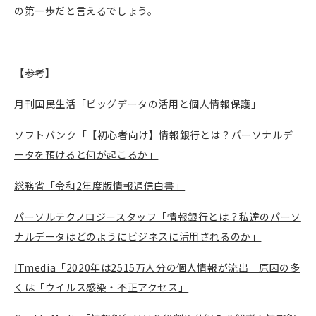
の第一歩だと言えるでしょう。
【参考】
月刊国民生活「ビッグデータの活用と個人情報保護」
ソフトバンク「【初心者向け】情報銀行とは？パーソナルデ
ータを預けると何が起こるか」
総務省「令和
2
年度版情報通信白書」
パーソルテクノロジースタッフ「情報銀行とは？私達のパーソ
ナルデータはどのようにビジネスに活用されるのか」
ITmedia
「
2020
年は
2515
万人分の個人情報が流出 原因の多
くは「ウイルス感染・不正アクセス」