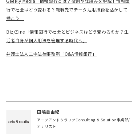
Geekly Media
「情報銀行とは？役割や仕組みを解説！情報銀
行で社会はどう変わる？転職先でデータ活用技術を活かして
働こう」
Biz/Zine
「情報銀行で社会とビジネスはどう変わるのか？生
活者自身が個人用法を管理する時代へ」
弁護士法人三宅法律事務所「
Q&A
情報銀行」
田嶋美由紀
アーツアンドクラフツConsulting & Solution事業部/
アナリスト