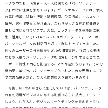
ータの中でも、消費者一人一人に関わる「パーソナルデー
タ」が特に注目を集めています。パーソナルデータには、個人
の属性情報、移動・行動・購買履歴、位置情報、ヘルスケア
情報、家計収支などが含まれ、これらが大きな経済的価値を
生むと信じられています。実際、ビッグデータを積極的に取
集・活用している
GAFAといった
メガプラットフォーマーは、
パーソナルデータの利活用を通して利益を上げてきました。
個々のユーザーの検索履歴や
Web
の閲覧履歴、視聴した動画
などの大量のパーソナルデータを収集し、分析することでユ
ーザーの特性や関心を把握することが可能になります。その分
析結果に基づき、パーソナライズ化された広告を表示すること
で広告効果を高め、莫大な広告収入を得ているのです。
今後、
IoT
や
AI
がさらに進化していけば、パーソナルデータ
の有効活用がビジネスに与える影響はさらに拡大していくで
しょう。もちろん、デジタルマーケティングを考える上でも、