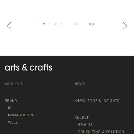
1
2
3
4
5
...
10
...
最後 »
ABOUT US
NEWS
BRAND
KNOWLEDGE & INSIGHTS
ith
MAMAGOCORO
RECRUIT
WELL
BRANDS
CONSULTING & SOLUTION