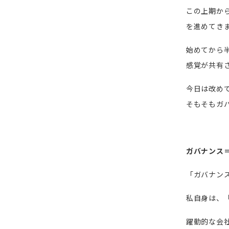
この上期か
を進めてき
始めてから
感覚が共有
今日は改め
そもそもガ
ガバナンス
「ガバナン
私自身は、
躍動的な会