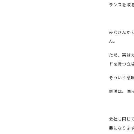
ランスを取
みなさんか
ん。
ただ、実は
ドを持つ立
そういう意
憲法は、国
会社も同じ
要になりま