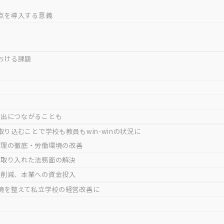
点を導入する意義
おける課題
流出につながることも
り込むことで学校も教員もwin-winの状況に
管理の徹底・労働環境の改善
を取り入れた法務面の解決
の削減、本業への資金投入
境を整えて私立学校の経営改善に