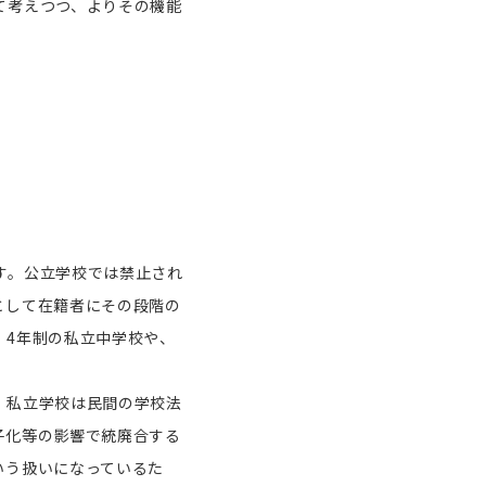
て考えつつ、よりその機能
す。公立学校では禁止され
として在籍者にその段階の
。
4
年制の私立中学校や、
。私立学校は民間の学校法
子化等の影響で統廃合する
いう扱いになっているた