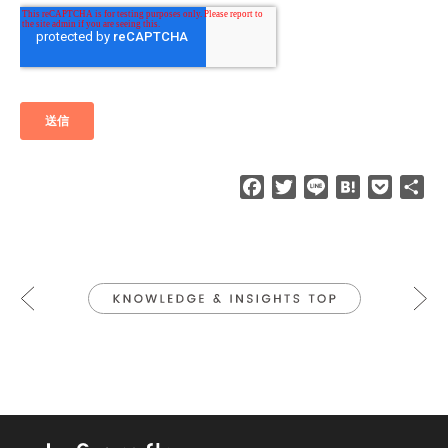
F
T
L
H
P
共
a
w
i
a
o
有
c
i
n
t
c
e
t
e
e
k
b
t
n
e
o
e
a
t
o
r
k