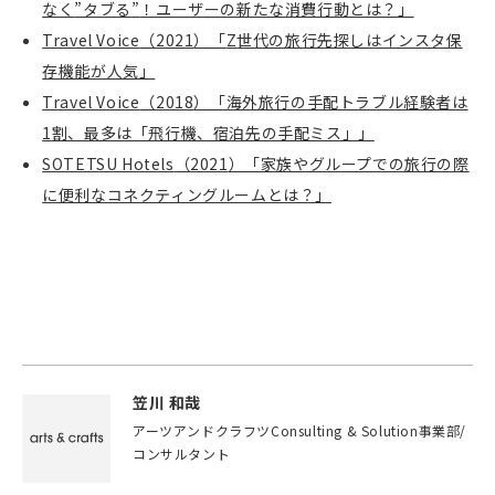
なく
”
タブる
”
！ユーザーの新たな消費行動とは？」
Travel Voice
（
2021
）「
Z
世代の旅行先探しはインスタ保
存機能が人気」
Travel Voice
（
2018
）「海外旅行の手配トラブル経験者は
1
割、最多は「飛行機、宿泊先の手配ミス」」
SOTETSU Hotels
（
2021
）「家族やグループでの旅行の際
に便利なコネクティングルームとは？」
笠川 和哉
アーツアンドクラフツConsulting & Solution事業部/
コンサルタント