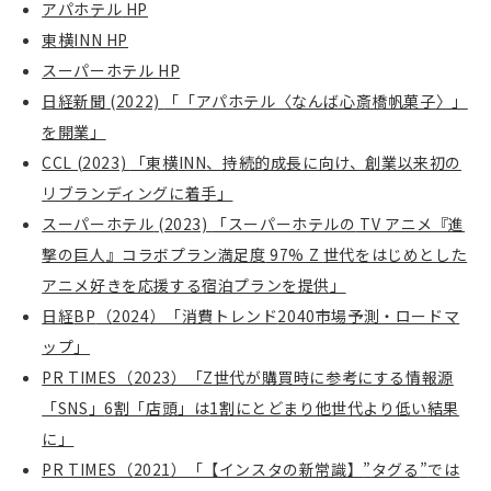
アパホテル
HP
東横
INN HP
スーパーホテル
HP
日経新聞
(2022)
「「アパホテル〈なんば心斎橋帆菓子〉」
を開業」
CCL (2023)
「東横
INN
、持続的成長に向け、創業以来初の
リブランディングに着手」
スーパーホテル
(2023)
「スーパーホテルの
TV
アニメ『進
撃の巨人』コラボプラン満足度
97% Z
世代をはじめとした
アニメ好きを応援する宿泊プランを提供」
日経
BP
（
2024
）「消費トレンド
2040
市場予測・ロードマ
ップ」
PR TIMES
（
2023
）「
Z
世代が購買時に参考にする情報源
「
SNS
」
6
割「店頭」は
1
割にとどまり他世代より低い結果
に」
PR TIMES
（
2021
）「【インスタの新常識】
”
タグる
”
では