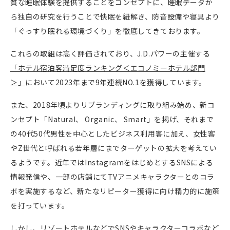
質な睡眠体験を提供することをコンセプトに、睡眠データか
ら独自の研究を行うことで快眠を紐解き、防音設備や寝具より
「ぐっすり眠れる環境づくり」を徹底してきております。
これらの取組は高く評価されており、
J.D.
パワーの主催する
「ホテル宿泊客満足度ランキング＜エコノミーホテル部門
＞」
において
2023
年まで
9
年連続
NO.1
を獲得しています。
また、
2018
年頃よりリブランディングに取り組み始め、新コ
ンセプト「
Natural
、
Organic
、
Smart
」を掲げ、それまで
の
40
代
50
代男性を中心としたビジネス利用客に加え、女性客
や
Z
世代と呼ばれる若年層にまでターゲットの拡大を考えてい
るようです。近年では
Instagram
をはじめとする
SNS
による
情報発信や、一部の店舗にて
TV
アニメキャラクターとのコラ
ボを実施するなど、新たなリピーター獲得に向け精力的に施策
を打っています。
しかし、リゾートホテルなどで
SNS
やキャラクターコラボなど