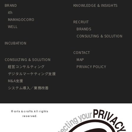
BRAND
KNOWLEDGE & INSIGHTS
ith
MAMAGOCORO
RECRUIT
WELL
BRANDS
CONSULTING & SOLUTION
INCUBATION
CONTACT
CONSULTING & SOLUTION
MAP
経営コンサルティング
PRIVACY POLICY
デジタルマーケティング支援
M&A支援
システム導入／業務改善
©️ arts & crafts All rights
reserved.