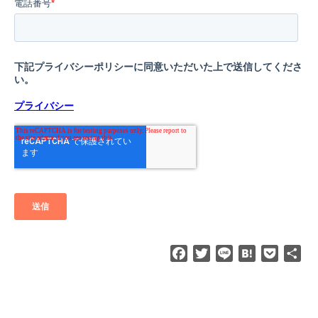
F
T
L
H
P
共
a
w
i
a
o
有
c
i
n
t
c
e
t
e
e
k