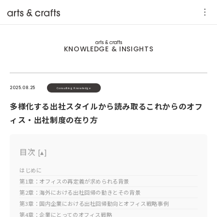
KNOWLEDGE & INSIGHTS
2025.08.25
Consulting Knowledge
多様化する出社スタイルから読み取るこれからのオフ
ィス・出社制度の在り方
目次
[
▴
]
はじめに
第1章：オフィスの再定義が求められる背景
第2章：海外における出社回帰の動きとその背景
第3章：国内企業における出社回帰動向とオフィス戦略事例
第4章：企業にとってのオフィス戦略