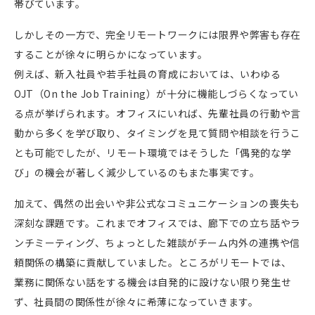
帯びています。
しかしその一方で、完全リモートワークには限界や弊害も存在
することが徐々に明らかになっています。
例えば、新入社員や若手社員の育成においては、いわゆる
OJT（On the Job Training）が十分に機能しづらくなってい
る点が挙げられます。オフィスにいれば、先輩社員の行動や言
動から多くを学び取り、タイミングを見て質問や相談を行うこ
とも可能でしたが、リモート環境ではそうした「偶発的な学
び」の機会が著しく減少しているのもまた事実です。
加えて、偶然の出会いや非公式なコミュニケーションの喪失も
深刻な課題です。これまでオフィスでは、廊下での立ち話やラ
ンチミーティング、ちょっとした雑談がチーム内外の連携や信
頼関係の構築に貢献していました。ところがリモートでは、
業務に関係ない話をする機会は自発的に設けない限り発生せ
ず、社員間の関係性が徐々に希薄になっていきます。