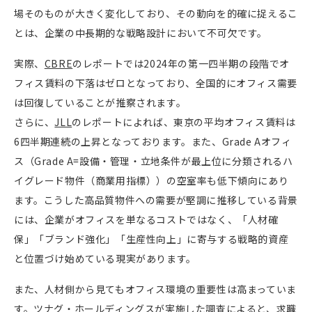
場そのものが大きく変化しており、その動向を的確に捉えるこ
とは、企業の中長期的な戦略設計において不可欠です。
実際、
CBRE
のレポートでは2024年の第一四半期の段階でオ
フィス賃料の下落はゼロとなっており、全国的にオフィス需要
は回復していることが推察されます。
さらに、
JLL
のレポートによれば、東京の平均オフィス賃料は
6四半期連続の上昇となっております。また、Grade Aオフィ
ス（Grade A=設備・管理・立地条件が最上位に分類されるハ
イグレード物件（商業用指標））の空室率も低下傾向にあり
ます。こうした高品質物件への需要が堅調に推移している背景
には、企業がオフィスを単なるコストではなく、「人材確
保」「ブランド強化」「生産性向上」に寄与する戦略的資産
と位置づけ始めている現実があります。
また、人材側から見てもオフィス環境の重要性は高まっていま
す。
ツナグ・ホールディングス
が実施した調査によると、求職