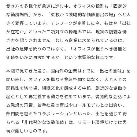
働き方の多様化が急速に進む中、オフィスの役割も「固定的
な勤務場所」から、「柔軟かつ戦略的な価値創出の場」へと大
きく変容しています。テレワークが定着した今、もはや「出社
か在宅か」といった二項対立の枠組みでは、現実の複雑な働
き方を語りきれません。むしろ企業に求められているのは、
出社の是非を問うのではなく、「オフィスが担うべき機能と
価値をいかに再設計するか」という本質的な視点です。
本稿で見てきた通り、国内外の企業はすでに「出社の意味」を
問い直し、オフィスを単なる物理空間ではなく、人と人との
関係性を紡ぐ場、組織文化を醸成する中核、創造的な協働の
起点として再定義する動きを強めています。偶発的な会話によ
る発想の飛躍、若手社員の育成やロールモデルとの出会い、
部門間を越えたコラボレーションといった、出社を通じて得
られる「非代替的な体験価値」は、リモート環境だけでは実
現が難しいものです。