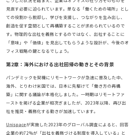
こうした状況を踏まえ、企業はオフィスの在り方そのものを
見直す必要に迫られています。単なる「働くための場所」とし
ての役割から脱却し、学びを支援し、つながりを生み出し、
創造を促す空間として再構築することが求められているので
す。物理的な出社を義務とするのではなく、出社することに
「意味」や「価値」を見出してもらうような設計が、今後のオ
フィス戦略の鍵となるでしょう。
第2章：海外における出社回帰の動きとその背景
パンデミックを契機にリモートワークが急速に普及した中、
海外、とりわけ米国では、日本に先駆けて「働き方の再構
築」に関する議論が本格化しました。一時期はリモートファ
ーストを掲げる企業が相次ぎましたが、2023年以降、再び出
社を推奨・義務化する動きが加速しています。
Unispace
が実施した2023年のグローバル調査によると、回答
企業の約72%が「出社を義務づける制度を導入している」と