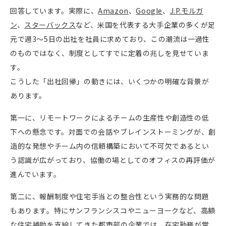
回答しています。実際に、
Amazon
、
Google
、
J.P.モルガ
ン
、
スターバックス
など、米国を代表する大手企業の多くが足
元で週3〜5日の出社を社員に求めており、この潮流は一過性
のものではなく、制度としてすでに定着の兆しを見せていま
す。
こうした「出社回帰」の動きには、いくつかの明確な背景が
あります。
第一に、リモートワークによるチームの生産性や創造性の低
下への懸念です。対面での会話やブレインストーミングが、創
造的な発想やチーム内の信頼構築において不可欠であるとい
う認識が広がっており、協働の場としてのオフィスの再評価が
進んでいます。
第二に、報酬制度や住宅手当との整合性という実務的な問題
もあります。特にサンフランシスコやニューヨークなど、高額
な住宅補助を支給してきた都市部の企業では、在宅勤務が常