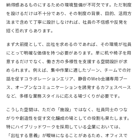
納得感あるものにするための環境整備が不可欠です。ただ制度
を設けるだけは不十分であり、その制度の背景、目的、活用方
法まで含めて丁寧に設計しなければ、社員の不信感や反発を
招く恐れすらあります。
まず大前提として、出社を求めるのであれば、その環境が社員
にとって明確な価値を持つ必要があります。単に机や椅子を用
意するだけでなく、働き方の多様性を支援する空間設計が求
められます。例えば、集中作業に適したゾーン、チームでの対
話を促すコラボレーションエリア、静音のWeb会議専用ブー
ス、オープンなコミュニケーションを誘発するカフェスペース
など、多様な業務スタイルに応える場づくりが必要です。
こうした空間は、ただの「施設」ではなく、社員同士のつな
がりや創造性を促す文化醸成の場としての役割も果たします。
特にハイブリッドワークを採用している企業においては、
「出社する意義」が曖昧になることがあるため、オフィスで