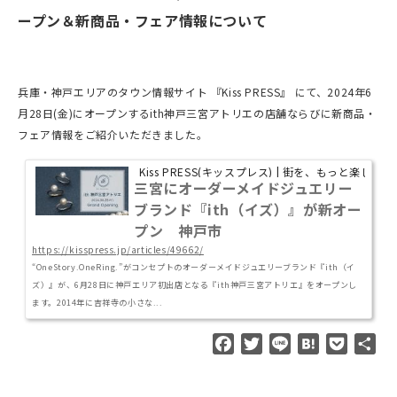
ープン＆新商品・フェア情報について
兵庫・神戸エリアのタウン情報サイト 『Kiss PRESS』 にて、2024年6
月28日(金)にオープンするith神戸三宮アトリエの店舗ならびに新商品・
フェア情報をご紹介いただきました。
Kiss PRESS(キッスプレス) | 街を、もっと楽しもう
三宮にオーダーメイドジュエリー
ブランド『ith（イズ）』が新オー
プン 神戸市
https://kisspress.jp/articles/49662/
“OneStory.OneRing.”がコンセプトのオーダーメイドジュエリーブランド『ith（イ
ズ）』が、6月28日に神戸エリア初出店となる『ith神戸三宮アトリエ』をオープンし
ます。2014年に吉祥寺の小さな...
F
T
L
H
P
共
a
w
i
a
o
有
c
i
n
t
c