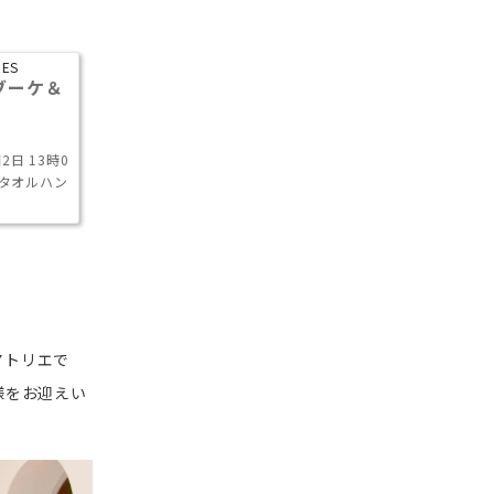
ES
ブーケ＆
日 13時0
治タオルハン
アトリエで
様をお迎えい