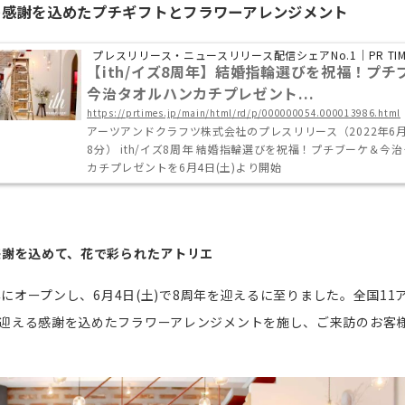
年の感謝を込めたプチギフトとフラワーアレンジメント
プレスリリース・ニュースリリース配信シェアNo.1｜PR TIM
【ith/イズ8周年】結婚指輪選びを祝福！プチ
今治タオルハンカチプレゼント...
https://prtimes.jp/main/html/rd/p/000000054.000013986.html
アーツアンドクラフツ株式会社のプレスリリース（2022年6月2
8分） ith/イズ8周年 結婚指輪選びを祝福！プチブーケ＆今
カチプレゼントを6月4日(土)より開始
感謝を込めて、花で彩られたアトリエ
14年にオープンし、6月4日(土)で8周年を迎えるに至りました。全国11
を迎える感謝を込めたフラワーアレンジメントを施し、ご来訪のお客