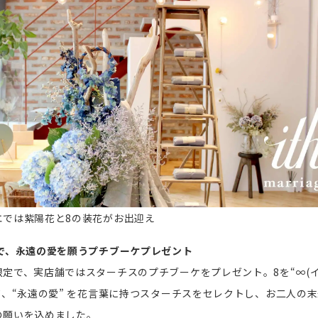
エでは紫陽花と8の装花がお出迎え
定で、永遠の愛を願うプチブーケプレゼント
限定で、実店舗ではスターチスのプチブーケをプレゼント。8を“∞(
て、“永遠の愛” を花言葉に持つスターチスをセレクトし、お二人の
の願いを込めました。