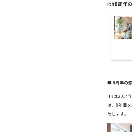
ith8周
■ 8周年の
ithは20
は、8年目
たします。