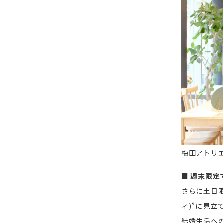
梅田アトリ
■ 週末限
さらに土日
ィ)”に見立
結婚生活へ