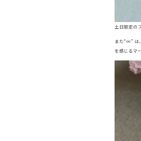
土日限定の
また“∞” 
を感じるマ