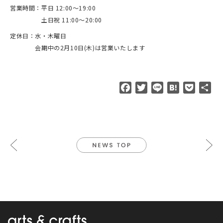
営業時間：平日 12:00〜19:00
土日祝 11:00〜20:00
定休日：水・木曜日
会期中の2月10日(木)は営業いたします
F
T
L
H
P
共
a
w
i
a
o
有
c
i
n
t
c
e
t
e
e
k
b
t
n
e
o
e
a
t
o
r
k