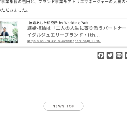
ド事業部長の𠮷田と、ブランド事業部アトリエマネージャーの大橋の
いただきました。
結婚あした研究所 by Wedding Park
結婚指輪は「二人の人生に寄り添うパートナー
イダルジュエリーブランド・ith...
https://kekkon-ashita.weddingpark.co.jp/1260/
F
T
L
a
w
i
c
i
n
e
t
e
b
t
o
e
o
r
k