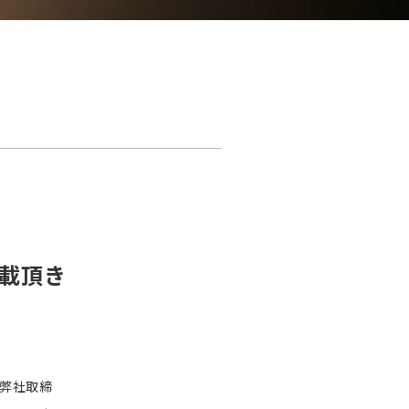
掲載頂き
、弊社取締