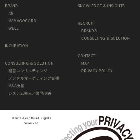
BRAND
KNOWLEDGE & INSIGHTS
ith
MAMAGOCORO
RECRUIT
WELL
BRANDS
CONSULTING & SOLUTION
INCUBATION
CONTACT
CONSULTING & SOLUTION
MAP
経営コンサルティング
PRIVACY POLICY
デジタルマーケティング支援
M&A支援
システム導入／業務改善
©️ arts & crafts All rights
reserved.